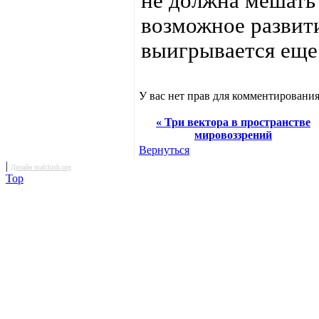
не должна мешать 
возможное развити
выигрывается еще
У вас нет прав для комментирования
« Три вектора в пространстве
мировоззрений
Вернуться
|
Дизайн malchish.org
Top