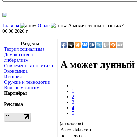
Главная
О нас
А может лунный шантаж?
06.08.2026 г.
Разделы
Теория социализма
Демократия и
либерализм
А может лунный
Современная политика
Экономика
История
Оружие и технологии
Вольным слогом
1
Партнёры
2
3
Реклама
4
5
(2 голосов)
Автор Максон
06.11.2007 г.