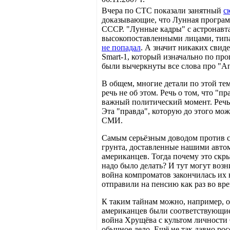
Вчера по СТС показали занятный
с
доказывающие, что Лунная програм
СССР. "Лунные кадры" с астронавта
высокопоставленными лицами, типа
не попадал
. А значит никаких сви
Smart-1, который изначально по пр
были вычеркнуты все слова про "А
В общем, многие детали по этой те
речь не об этом. Речь о том, что "
важный политический момент. Речь 
Эта "правда", которую до этого мо
СМИ.
Самым серьёзным доводом против ск
грунта, доставленные нашими авто
американцев. Тогда почему это скр
надо было делать? И тут могут воз
война компроматов закончилась их
отправили на пенсию как раз во вр
К таким тайнам можно, например, 
американцев были соответствующие
война Хрущёва с культом личности С
обычное дело. Ещё не так давно ро