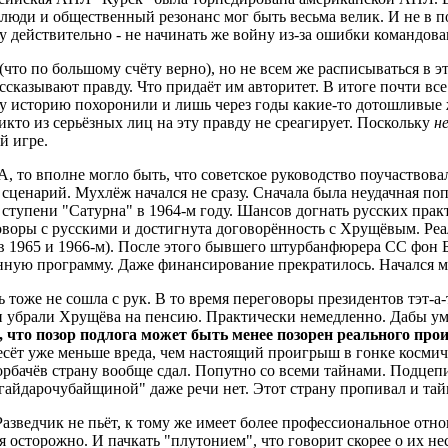
люди и общественный резонанс мог быть весьма велик. И не в п
у действительно - не начинать же войну из-за ошибки командо
(что по большому счёту верно), но не всем же расписываться в 
ассказывают правду. Что придаёт им авторитет. В итоге почти в
у историю похоронили и лишь через годы какие-то дотошливые 
Никто из серьёзных лиц на эту правду не среагирует. Поскольку
н
й игре.
, то вполне могло быть, что советское руководство поучаствова
ценарий. Мухлёж начался не сразу. Сначала была неудачная поп
ступени "Сатурна" в 1964-м году. Шансов догнать русских прак
воры с русскими и достигнута договорённость с Хрущёвым. Реа
в 1965 и 1966-м). После этого бывшего штурбанфюрера СС фон 
унную программу. Даже финансирование прекратилось. Начался
 тоже не сошла с рук. В то время переговоры президентов тэт-а
и убрали Хрущёва на пенсию. Практически немедленно. Дабы 
что позор подлога может быть менее позорен реального про
есёт уже меньше вреда, чем настоящий проигрыш в гонке космиче
орбачёв страну вообще сдал. Попутно со всеми тайнами. Подцепи
гайдарочубайщиной" даже речи нет. Этот страну пропивал и тайн
азведчик не пьёт, к тому же имеет более профессиональное отно
я осторожно. И пачкать "плутонием", что говорит скорее о их н