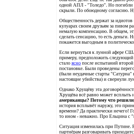
одной АПЛ - "Толедо". Но погибли 
скрыли. По обоюдному согласию. Н
Общественность держат за идиотов 
кулуарах своим друзьям за пивом р
немалую компенсацию. В общем, эт
сделать сенсацию, то есть деньги. 
покажется выгодным в политическо
Если вернуться к лунной афере США
примеру, предположить следующий с
стало
ясно
после испытаний второй 
постановке. Были проведены перего
(были неудачные старты "Сатурна" 
настоящие убийства) и свернули л
Однако Хрущёву эта договорённость
Хрущёва всё равно может всплыть 
американцы? Потому что решили, 
история всплывёт наружу, это прин
времени? Да практически нечего! Г
то ином - неважно. Про Ельцина с "
Ситуация изменилась при Путине. Р
партнёрам разговаривать приходитс