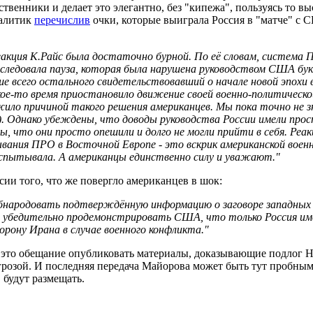
ественники и делает это элегантно, без "кипежа", пользуясь то в
налитик
перечислив
очки, которые выиграла Россия в "матче" с 
реакция К.Райс была достаточно бурной. По её словам, система
последовала пауза, которая была нарушена руководством США бук
е всего остального свидетельствовавший о начале новой эпохи 
кое-то время приостановило движение своей военно-политическ
жило причиной такого решения американцев. Мы пока точно не
. Однако убеждены, что доводы руководства России имели прос
ы, что они просто опешили и долго не могли прийти в себя. Реа
ывания ПРО в Восточной Европе - это вскрик американской воен
 испытывала. А американцы единственно силу и уважают."
сии того, что же повергло американцев в шок:
 обнародовать подтверждённую информацию о заговоре западных
х убедительно продемонстрировать США, что только Россия име
рону Ирана в случае военного конфликта."
- это обещание опубликовать материалы, доказывающие подлог
грозой. И последняя передача Майорова может быть тут пробны
 будут размещать.