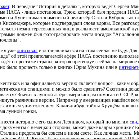
южет
. В передаче "История в деталях", которую ведёт Сергей 
ма НАСА - лишь постановка. Трюк, который был проделан НАСА,
ми на Луне снимал знаменитый режиссёр Стэнли Кубрик, так по
 Киссенджера, которые подтверждали слова вдовы. Все разгово
детельств незаинтересованных лиц в реальности американской 
ограммы должен был фотографировать места посадок "Аполлонов"
поллоны".
ме я уже
описывал
и останавливаться на этом сейчас не буду. Дл
правда" об этой предполагаемой афёре НАСА постепенно выползает
идёт о престиже страны, которая претендует сейчас на мировое 
жно было прочесть только в книгах Юрия Мухина или в
интернет
ептиков и за официальную версию является вопрос - каким обр
матическими станциями и можно было сравнить? Скептики доказ
ывается? Значит в лунной афёре американцам помогал и СССР, к
никнуть различные версии. Например у американцев нашёлся ком
 взаимным уничтожением. Какие-нибудь тайны Хрущёва пошли в
емя лунной гонки.
отнести историю с его сыном Леонидом, который по многим
сви
 документы с немецкой стороны, может даже кадры хроники? Ес
талина предстала бы совсем в ином свете. Как личная месть. Мн
ссийская АПЛ "Курск" была торпедирована американской АПЛ. Ес