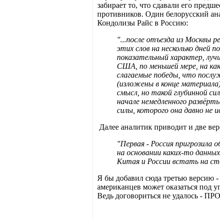
забирает то, что сдавали его предш
противников. Один белорусский а
Кондолизы Райс в Россию:
"...после отъезда из Москвы 
этих слов на несколько дней 
показательный характер, лучш
США, по меньшей мере, на ка
слагаемые победы, что послу
(изложены в конце материала)
смысл, но такой глубинной сил
начале немедленного развёрт
силы, которого она давно не
Далее аналитик приводит и две вер
"Первая - Россия пригрозила
на основании каких-то данны
Китая и России встать на сто
Я бы добавил сюда третью версию 
американцев может оказаться под у
Ведь договориться не удалось - ПРО