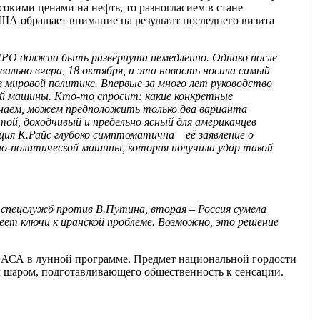
ысокими ценами на нефть, то разногласием в стане
США обращает внимание на результат последнего визита
 ПРО должна быть развёрнута немедленно. Однако после
вально вчера, 18 октября, и эта новость носила самый
в мировой политике. Впервые за много лет руководство
ой машины. Кто-то спросит: какие конкретные
 знаем, можем предположить только два варианта
той, доходчивый и предельно ясный для американцев
кция К.Райс глубоко симптоматична – её заявление о
но-политической машины, которая получила удар такой
 спецслужб против В.Путина, вторая – Россия сумела
ет ключи к иранской проблеме. Возможно, это решение
 НАСА в лунной программе. Предмет национальной гордости
м шаром, подготавливающего общественность к сенсации.