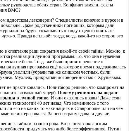
ользу руководства обеих стран. Конфликт замяли, факты
вания ВМС?
этом идиотском легковерии? Специалисты конечно в курсе и в
се довольны. Даже родственники погибших, которым дали
журналисты будут раскапывать правду с целью опять же
е нужно
. Правда всплывёт тогда, когда какой-то из сторон это
ло в спектакле ради сокрытия какой-то своей тайны. Можно, к
ытка реализации лунной программы. То, что она неудачная
тически не было. Тогда же было принято решение о
льная лунная программа ещё некоторое время поддерживалась
Брауна уволили (убрали так же слишком честных, были
 мухлёж. Мухлёж, прикрытый договорённостью с Хрущёвым.
-тет не практиковались. Политбюро решило, что компромат на
уменьшить возможный ущерб.
Почему решились на подлог
игрыша в лунной гонке.
И они оказались правы! Даже если
ских технологий 40 лет назад. Что изменилось с того
ли ли его на каких-то махинациях в Ставрополье или на чём-
ами не интересовался. За него страну сдавали другие.
шение к тайнам разного рода. Вот с ним заокеанским
еспособности придумать что либо более эффективное. Путин