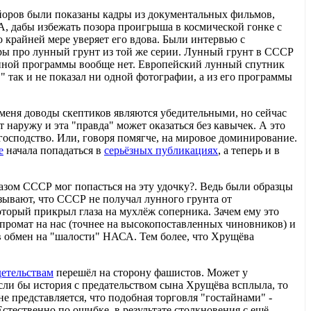
Майоров были показаны кадры из документальных фильмов,
 дабы избежать позора проигрыша в космической гонке с
 крайней мере уверяет его вдова. Были интервью с
ры про лунный грунт из той же серии. Лунный грунт в СССР
лунной программы вообще нет. Европейский лунный спутник
 так и не показал ни одной фотографии, а из его программы
я меня доводы скептиков являются убедительными, но сейчас
 наружу и эта "правда" может оказаться без кавычек. А это
господство. Или, говоря помягче, на мировое доминирование.
е
начала попадаться в
серьёзных публикациях
, а теперь и в
азом СССР мог попасться на эту удочку?. Ведь были образцы
ывают, что СССР не получал лунного грунта от
оторый прикрыл глаза на мухлёж соперника. Зачем ему это
промат на нас (точнее на высокопоставленных чиновников) и
 обмен на "шалости" НАСА. Тем более, что Хрущёва
детельствам
перешёл на сторону фашистов. Может у
ли бы история с предательством сына Хрущёва всплыла, то
е представляется, что подобная торговля "гостайнами" -
тественно по ошибке, в результате столкновения с ещё