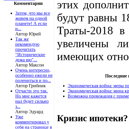
этих дополнит
Комментарии
Затем, что мы все
будут равны 18
живем на одной
планете! А если
Траты-2018 в
н...
Автор Юрий
Так же
увеличены ли
рекомендую
прочитать
имеющих отнош
"Исторические
дежа вю"...
Автор Максон
Очень интересно,
особенно ежели не
Последние
полениться и по...
Автор Грибник
Экономическая война: меры пр
Отчасти это так.
Экономическая война: мина кр
Но мне кажется
Возможна провокация с приме
нал будет сильно
з...
Автор Эдуард
Кризис ипотеки?
Уже
комментировал у
себя на странице в