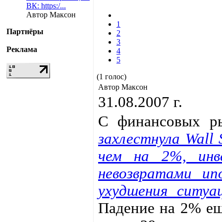
ВК: https:/...
Автор Максон
1
Партнёры
2
3
Реклама
4
5
(1 голос)
Автор Максон
31.08.2007 г.
С финансовых р
захлестнула Wall 
чем на 2%, инв
невозвратами ип
ухудшения ситуац
Падение на 2% ещ