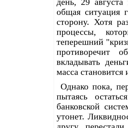
день, 29 август
общая ситуация 
сторону. Хотя р
процессы, кото
теперешний "криз
противоречит о
вкладывать день
масса становится 
Однако пока, пер
пытаясь остатьс
банковской систе
утонет. Ликвиднос
другу, перестал