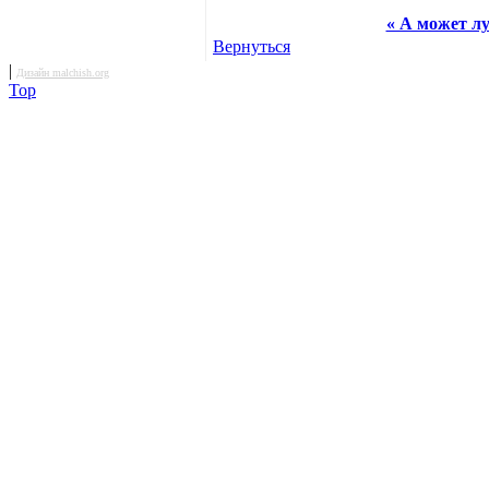
« А может л
Вернуться
|
Дизайн malchish.org
Top