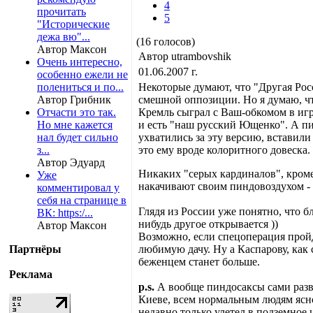
4
прочитать
5
"Исторические
дежа вю"...
(16 голосов)
Автор Максон
Автор utrambovshik
Очень интересно,
01.06.2007 г.
особенно ежели не
полениться и по...
Некоторые думают, что "Другая Росс
Автор Грибник
смешной оппозиции. Но я думаю, чт
Отчасти это так.
Кремль сыграл с Ваш-обкомом в игру
Но мне кажется
и есть "наш русский Ющенко". А пи
нал будет сильно
ухватились за эту версию, вставил
з...
это ему вроде колоритного довеска.
Автор Эдуард
Никаких "серых кардиналов", кроме
Уже
накачивают своим пиндовоздухом - 
комментировал у
себя на странице в
Глядя из России уже понятно, что б
ВК: https:/...
нибудь другое открывается ))
Автор Максон
Возможно, если спецоперация пройд
Партнёры
любимую дачу. Ну а Каспарову, как
беженцем станет больше.
Реклама
p.s.
А вообще пиндосаксы сами разв
Киеве, всем нормальным людям ясно,
недавно только улетел в подземное