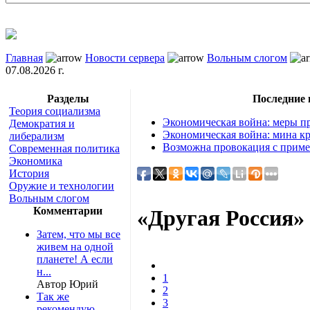
Главная
Новости сервера
Вольным слогом
07.08.2026 г.
Разделы
Последние
Теория социализма
Экономическая война: меры пр
Демократия и
Экономическая война: мина кр
либерализм
Возможна провокация с приме
Современная политика
Экономика
История
Оружие и технологии
Вольным слогом
Комментарии
«Другая Россия» 
Затем, что мы все
живем на одной
планете! А если
н...
1
Автор Юрий
2
Так же
3
рекомендую