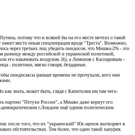
Путина, потому что и всякий бы на его месте мечтал о такой
 имеет место некая спецоперация вроде "Треста". Возможно,
алось через третьих лиц убедить пиндосов, что Мишка-2% - это
ая разницу между российской и украинской политикой,
ли его накачивать воздухом. Ну, а Лимонов с Каспаровым -
ица - политики, мягко говоря, бездарные.
чтобы пиндосаксы раньше времени не прочухали, кого они
ками.
о как знать, может быть, глядя с Капитолия им там чего-
ать партию "Петухи России", а Мишке даже вернут его
ко-демократическом г.Лондоне ещё одним политическим
я: после того, что их "украинский" Юс-щенок вытворяет в
аких обстоятельствах. Тем более, что один такой ханурик