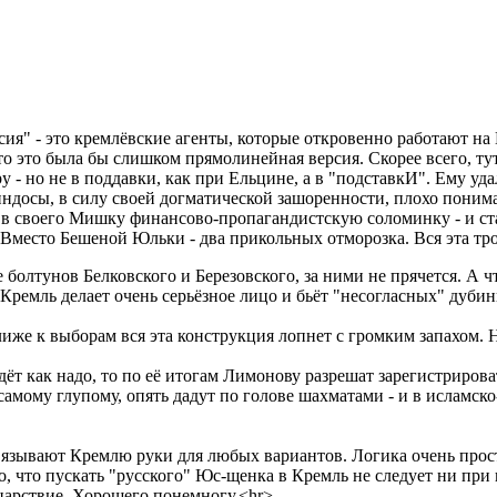
ия" - это кремлёвские агенты, которые откровенно работают на 
о это была бы слишком прямолинейная версия. Скорее всего, тут
 - но не в поддавки, как при Ельцине, а в "подставкИ". Ему уд
ндосы, в силу своей догматической зашоренности, плохо поним
и в своего Мишку финансово-пропагандистскую соломинку - и ста
 Вместо Бешеной Юльки - два прикольных отморозка. Вся эта тро
 болтунов Белковского и Березовского, за ними не прячется. А 
Кремль делает очень серьёзное лицо и бьёт "несогласных" дубин
лиже к выборам вся эта конструкция лопнет с громким запахом. Н
ёт как надо, то по её итогам Лимонову разрешат зарегистриров
 самому глупому, опять дадут по голове шахматами - и в исламс
язывают Кремлю руки для любых вариантов. Логика очень проста
 что пускать "русского" Юс-щенка в Кремль не следует ни при к
 царствие. Хорошего понемногу.<hr>