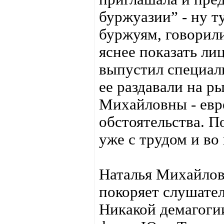
буржуазии” - ну т
буржуям, говорили
яснее показать ли
выпустил специаль
ее раздавали на р
Михайловны - евре
обстоятельства. П
уже с трудом и во
Наталья Михайловн
покоряет слушате
Никакой демагогии