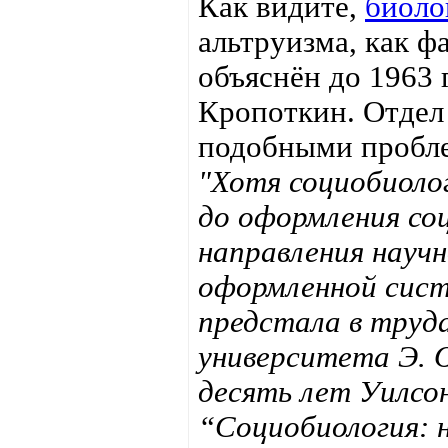
Как видите,
биоло
альтруизма, как ф
объяснён до 1963 
Кропоткин. Отдел
подобными пробл
"Хотя социобиолог
до оформления со
направления научн
оформленной сист
предстала в труд
университета Э. О.
десять лет Уилсон
“Социобиология: н