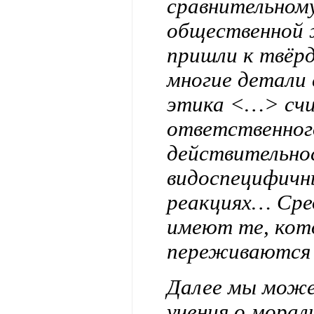
сравнительному
общественной
пришли к твёрд
многие детали 
этика <…> сч
ответственного
действительно
видоспецифичн
реакциях… Сред
имеют те, кот
переживаются 
Далее мы може
учения о морал