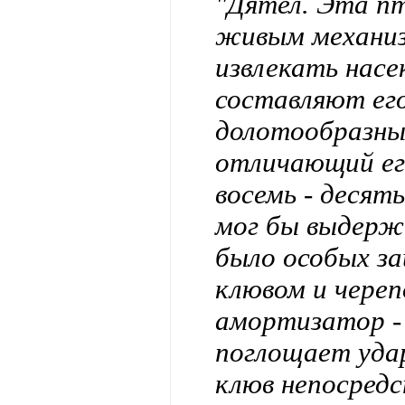
"Дятел. Эта п
живым механиз
извлекать насе
составляют ег
долотообразный
отличающий ег
восемь - десят
мог бы выдерж
было особых з
клювом и чере
амортизатор -
поглощает уда
клюв непосредс