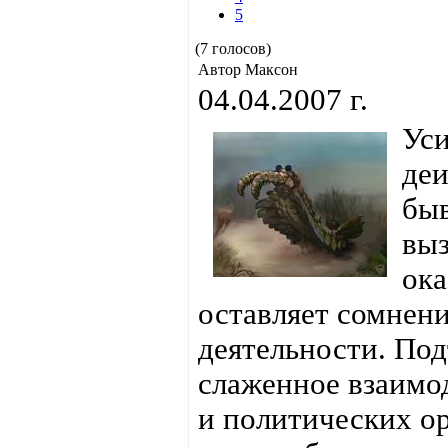
5
(7 голосов)
Автор Максон
04.04.2007 г.
Уси
деи
быв
выз
ока
оставляет сомнен
деятельности. По
слаженное взаимо
и политических о