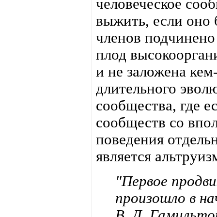
человеческое соо
выжить, если оно 
членов подчинено 
плод высокооргани
и не заложена кем
длительного эвол
сообщества, где е
сообществ со впо
поведения отдель
является альтруиз
"Первое продв
произошло в на
В. Д. Гамильтон