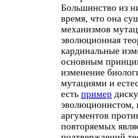
Большинство из ни
время, что она су
механизмов мутац
эволюционная тео
кардинальные изме
основным принцип
изменение биолог
мутациями и есте
есть
пример
диску
эволюционистом, 
аргументов проти
повторяемых явля
подтверждений те