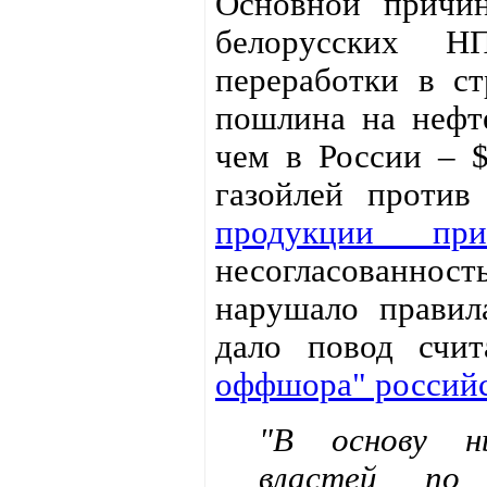
Основной причин
белорусских Н
переработки в с
пошлина на нефт
чем в России – $
газойлей проти
продукции пр
несогласованност
нарушало правил
дало повод счи
оффшора" россий
"В основу н
властей по