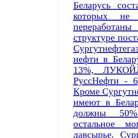
Беларусь сос
которых не
переработаны
структуре пост
Сургутнефтега
нефти в Белар
13%, ЛУКОЙЛ
РуссНефти - 6
Кроме Сургутн
имеют в Белар
должны 50%
остальное м
давсырье. Сур