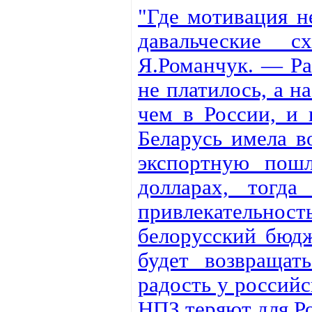
"Где мотивация н
давальческие 
Я.Романчук. — Ра
не платилось, а н
чем в России, и 
Беларусь имела в
экспортную пош
долларах, тогд
привлекательно
белорусский бюдж
будет возвращат
радость у российс
НПЗ теряют для Ро