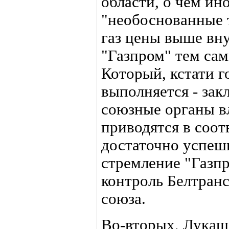
области, о чём и
"необоснованные 
газ цены выше вну
"Газпром" тем са
Который, кстати г
выполняется - за
союзные органы вл
приводятся в соот
достаточно успешн
стремление "Газпр
контроль Белтранс
союза.
Во-вторых, Лукаш