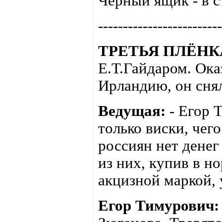
Чёрный ящик - в с
-------------------------
ТРЕТЬЯ ПЛЁНК
Е.Т.Гайдаром. Ока
Ирландию, он снял
Ведущая:
- Егор 
только виски, чег
россиян нет денег
из них, купив в н
акцизной маркой, 
Егор Тимурович: