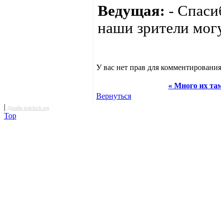
Ведущая:
- Спаси
наши зрители мог
У вас нет прав для комментирования
« Много их та
Вернуться
|
Дизайн malchish.org
Top