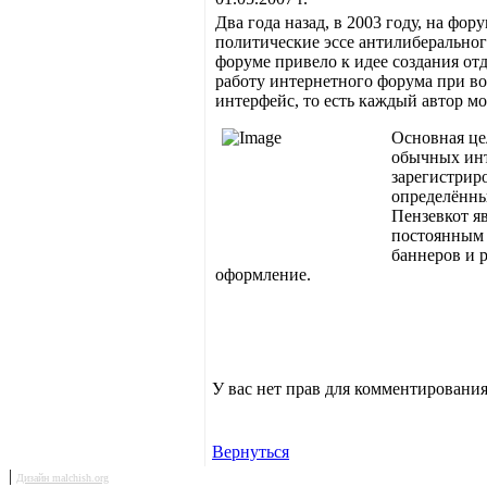
Два года назад, в 2003 году, на фор
политические эссе антилиберальног
форуме привело к идее создания от
работу интернетного форума при в
интерфейс, то есть каждый автор мо
Основная це
обычных инт
зарегистрир
определённый
Пензевкот я
постоянным 
баннеров и 
оформление.
У вас нет прав для комментирования
Вернуться
|
Дизайн malchish.org