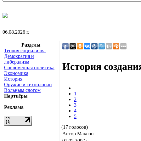
06.08.2026 г.
Разделы
Теория социализма
Демократия и
либерализм
История создания
Современная политика
Экономика
История
Оружие и технологии
Вольным слогом
1
Партнёры
2
3
Реклама
4
5
(17 голосов)
Автор Максон
01.05.2007 г.