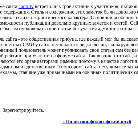
уме сайта
contr-tv
встретились трое активных участников, пытающи
о содержания. Стиль и содержание этих заметок были довольно б
дельного сайта патриотического характера. Основной особенно
озможности публикации довольно крупных заметок и статей. Са
г бы сам публиковать свои статьи без участия администратора с
ль сайта - это общественная трибуна, где каждый мог бы высказ
ернетных СМИ у сайта нет какой-то редколлегии, фильтрующ
ованный пользователь может публиковать свои статьи сам без ка
 рейтинг при участии на форуме сайта. Так возник этот сайт, и
вляются его организаторами (именно поэтому в качестве логотип
админом и единственным "спонсором" сайта, несущим все затра
рекламы, ставшие уже привычными на обычных политических сай
. Зарегистрируйтесь.
« Политико-философский клуб