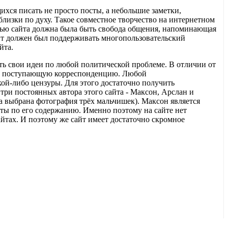
хся писать не просто посты, а небольшие заметки,
лизки по духу. Такое совместное творчество на интернетном
стью сайта должна была быть свобода общения, напоминающая
йт должен был поддерживать многопользовательский
айта.
ать свои идеи по любой политической проблеме. В отличии от
ей поступающую корреспонденцию. Любой
кой-либо цензуры. Для этого достаточно получить
 три постоянных автора этого сайта - Максон, Арслан и
а выбрана фотография трёх мальчишек). Максон является
ты по его содержанию. Именно поэтому на сайте нет
тах. И поэтому же сайт имеет достаточно скромное