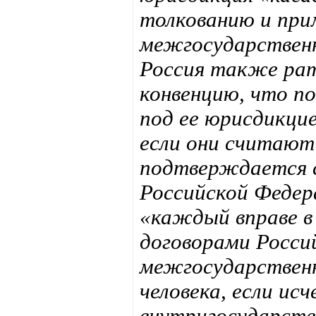
толкованию и при
межгосударственн
Россия также ра
конвенцию, что п
под ее юрисдикцие
если они считают
подтверждается с
Российской Федер
«каждый вправе 
договорами Росси
межгосударственн
человека, если ис
внутригосударств