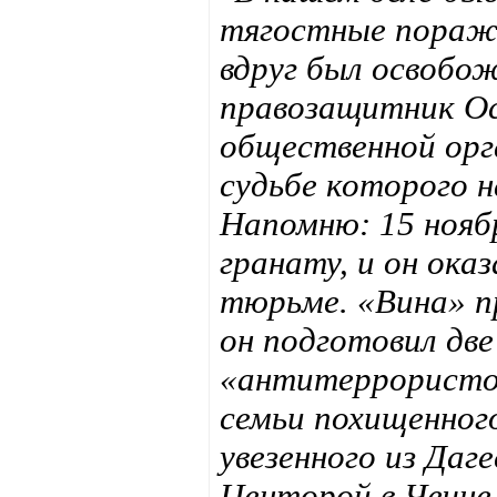
тягостные поражен
вдруг был освобо
правозащитник Ос
общественной орг
судьбе которого н
Напомню: 15 нояб
гранату, и он ока
тюрьме. «Вина» п
он подготовил дв
«антитеррористо
семьи похищенног
увезенного из Даг
Центорой в Чечне 