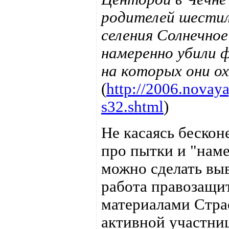
родителей шести
селения Солнечно
намеренно убили ф
на которых они о
(
http://2006.novay
s32.shtml
)
Не касаясь беско
про пытки и "наме
можно сделать выв
работа правозащи
материалами Страс
активной участни