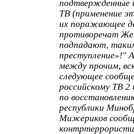
подтвержденные и
ТВ (применение э
их поражающее д
противоречат Жен
подпадают, таким
преступление»!" 
между прочим, вс
следующее сообщен
российскому ТВ 2 
по восстановлени
республики Миноб
Мижериков сообщи
контртеррористич