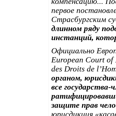
компенсацию... П
первое постановл
Страсбургским с
длинном ряду по
инстанций, кото
Официально Европе
European Court of
des Droits de l’H
органом, юрисдик
все государства-
ратифицировавши
защите прав чело
юрисдикция «касае