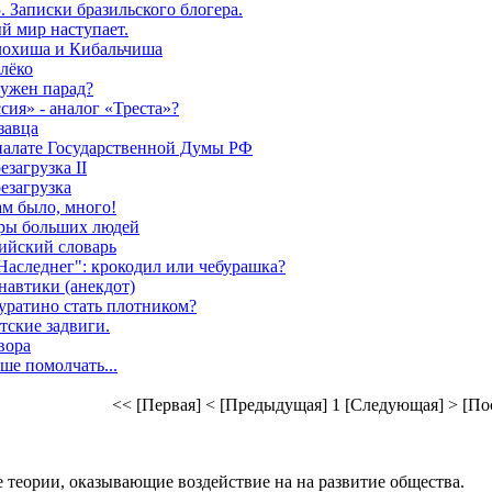
. Записки бразильского блогера.
й мир наступает.
лохиша и Кибальчиша
лёко
нужен парад?
сия» - аналог «Треста»?
завца
алате Государственной Думы РФ
езагрузка II
резагрузка
ам было, много!
ры больших людей
сийский словарь
Наследнег": крокодил или чебурашка?
навтики (анекдот)
уратино стать плотником?
тские задвиги.
вора
ше помолчать...
<< [Первая]
< [Предыдущая]
1
[Следующая] >
[По
 теории, оказывающие воздействие на на развитие общества.