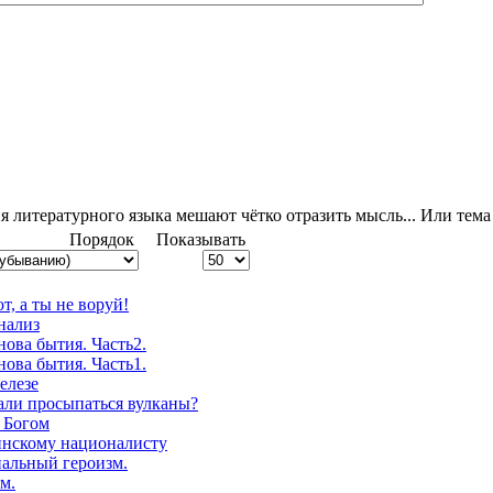
я литературного языка мешают чётко отразить мысль... Или тема
Порядок
Показывать
т, а ты не воруй!
нализ
нова бытия. Часть2.
нова бытия. Часть1.
елезе
али просыпаться вулканы?
 Богом
инскому националисту
альный героизм.
м.