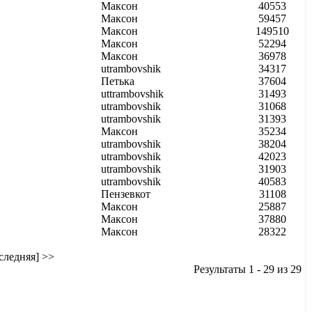
Максон
40553
Максон
59457
Максон
149510
Максон
52294
Максон
36978
utrambovshik
34317
Петька
37604
uttrambovshik
31493
utrambovshik
31068
utrambovshik
31393
Максон
35234
utrambovshik
38204
utrambovshik
42023
utrambovshik
31903
utrambovshik
40583
Пензевкот
31108
Максон
25887
Максон
37880
Максон
28322
следняя] >>
Результаты 1 - 29 из 29