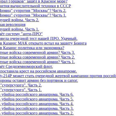
ирал Горшков" зашёл в Красное море?
звития вычислительной техники в СССР
Нимиц" супротив "Москвы"? Часть 2.
Нимиц" супротив "Москвы"? Часть 1.
дущей войны. Часть 2.
вая революция
дущей войны. Часть 1.
аёт систему "анти-ПРО"
овела очередной тест нашей ПРО. Удачный.
 в Казани: МАК открыто встал на защиту Боинга
в Казани: политика или экономика?
тные войска современной армии? Часть 3.
тные войска современной армии? Часть 2.
тные войска современной армии? Часть 1.
даёт Средиземноморский флот.
поставила крест на российском авиапроме.
у-214Р может стать очередной жертвой кампании против россий
роны оставит армию без портянок и сапог.
cуперсухого". Часть 2.
cуперсухого". Часть 1.
 убийца российского авиапрома. Часть 6.
 убийца российского авиапрома. Часть 5.
 убийца российского авиапрома. Часть 4.
 убийца российского авиапрома. Часть 3.
 убийца российского авиапрома. Часть 2.