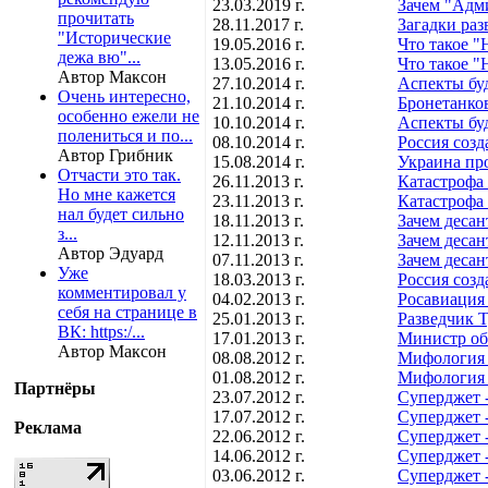
23.03.2019 г.
Зачем "Адм
прочитать
28.11.2017 г.
Загадки ра
"Исторические
19.05.2016 г.
Что такое "
дежа вю"...
13.05.2016 г.
Что такое "
Автор Максон
27.10.2014 г.
Аспекты бу
Очень интересно,
21.10.2014 г.
Бронетанко
особенно ежели не
10.10.2014 г.
Аспекты бу
полениться и по...
08.10.2014 г.
Россия созд
Автор Грибник
15.08.2014 г.
Украина пр
Отчасти это так.
26.11.2013 г.
Катастрофа
Но мне кажется
23.11.2013 г.
Катастрофа 
нал будет сильно
18.11.2013 г.
Зачем десан
з...
12.11.2013 г.
Зачем десан
Автор Эдуард
07.11.2013 г.
Зачем десан
Уже
18.03.2013 г.
Россия соз
комментировал у
04.02.2013 г.
Росавиация 
себя на странице в
25.01.2013 г.
Разведчик Т
ВК: https:/...
17.01.2013 г.
Министр обо
Автор Максон
08.08.2012 г.
Мифология "
01.08.2012 г.
Мифология "
Партнёры
23.07.2012 г.
Суперджет -
17.07.2012 г.
Суперджет -
Реклама
22.06.2012 г.
Суперджет -
14.06.2012 г.
Суперджет -
03.06.2012 г.
Суперджет -