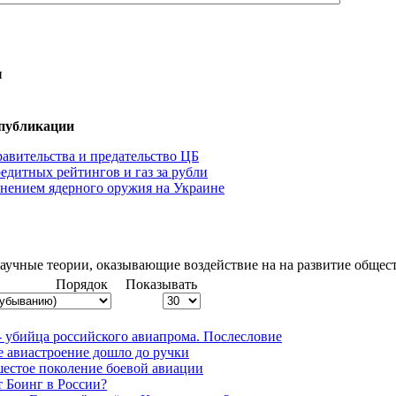
и
 публикации
авительства и предательство ЦБ
едитных рейтингов и газ за рубли
нением ядерного оружия на Украине
аучные теории, оказывающие воздействие на на развитие общест
Порядок
Показывать
- убийца российского авиапрома. Послесловие
е авиастроение дошло до ручки
шестое поколение боевой авиации
т Боинг в России?