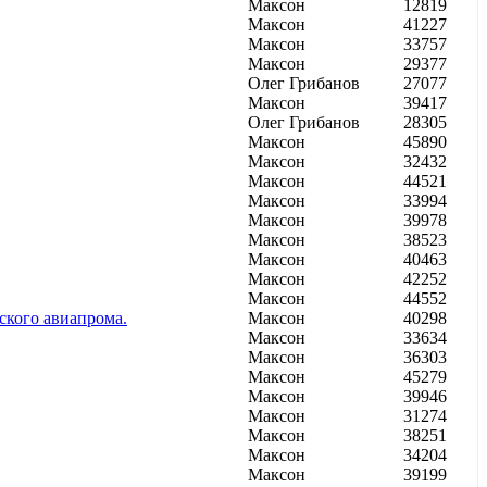
Максон
12819
Максон
41227
Максон
33757
Максон
29377
Олег Грибанов
27077
Максон
39417
Олег Грибанов
28305
Максон
45890
Максон
32432
Максон
44521
Максон
33994
Максон
39978
Максон
38523
Максон
40463
Максон
42252
Максон
44552
ского авиапрома.
Максон
40298
Максон
33634
Максон
36303
Максон
45279
Максон
39946
Максон
31274
Максон
38251
Максон
34204
Максон
39199