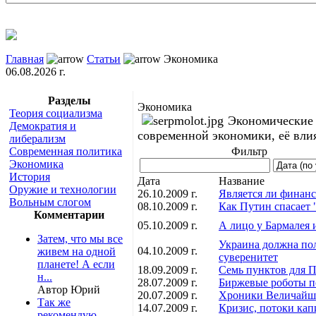
Главная
Статьи
Экономика
06.08.2026 г.
Разделы
Экономика
Теория социализма
Экономические 
Демократия и
современной экономики, её вли
либерализм
Современная политика
Фильтр
Экономика
История
Дата
Название
Оружие и технологии
26.10.2009 г.
Является ли финанс
Вольным слогом
08.10.2009 г.
Как Путин спасает
Комментарии
05.10.2009 г.
А лицо у Бармалея и
Затем, что мы все
Украина должна по
04.10.2009 г.
живем на одной
суверенитет
планете! А если
18.09.2009 г.
Семь пунктов для П
н...
28.07.2009 г.
Биржевые роботы п
Автор Юрий
20.07.2009 г.
Хроники Величайше
Так же
14.07.2009 г.
Кризис, потоки капи
рекомендую