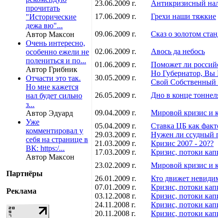
23.06.2009 г.
Антикризисный на
прочитать
17.06.2009 г.
Грехи наши тяжкие
"Исторические
дежа вю"...
09.06.2009 г.
Сказ о золотом стан
Автор Максон
Очень интересно,
02.06.2009 г.
Авось да небось
особенно ежели не
полениться и по...
01.06.2009 г.
Поможет ли россий
Автор Грибник
Но Губернатор, Вы
30.05.2009 г.
Отчасти это так.
Свой Собственный 
Но мне кажется
26.05.2009 г.
Дно в конце тоннел
нал будет сильно
з...
09.04.2009 г.
Мировой кризис и ко
Автор Эдуард
Уже
05.04.2009 г.
Ставка ЦБ как факт
комментировал у
29.03.2009 г.
Нужен ли ссудный 
себя на странице в
21.03.2009 г.
Кризис 2007 - 20??
ВК: https:/...
17.03.2009 г.
Кризис, потоки капи
Автор Максон
23.02.2009 г.
Мировой кризис и ко
Партнёры
26.01.2009 г.
Кто движет невиди
07.01.2009 г.
Кризис, потоки капи
Реклама
03.12.2008 г.
Кризис, потоки капи
24.11.2008 г.
Кризис, потоки капи
20.11.2008 г.
Кризис, потоки капи