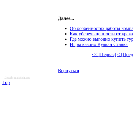
Далее...
Об особенностях работы комп
Как уберечь ценности от краж
Где можно выгодно купить тур
Игры казино Вулкан Ставка
<< [Первая]
< [Пре
Вернуться
|
Дизайн malchish.org
Top