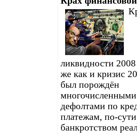
Крах финансовой
К
ликвидности 2008 
же как и кризис 20
был порождён
многочисленными
дефолтами по кр
платежам, по-сути
банкротством реа