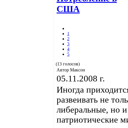
США
1
2
3
4
5
(13 голосов)
Автор Максон
05.11.2008 г.
Иногда приходитс
развеивать не тол
либеральные, но и
патриотические м