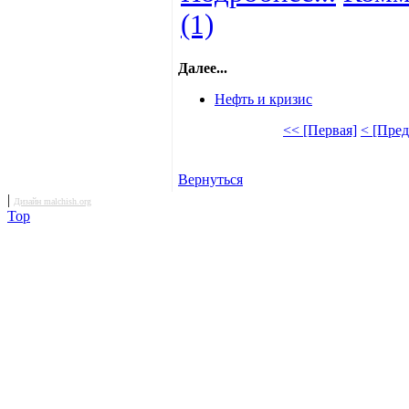
(1)
Далее...
Нефть и кризис
<< [Первая]
< [Пре
Вернуться
|
Дизайн malchish.org
Top