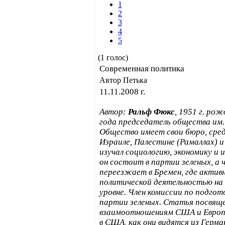
1
2
3
4
5
(1 голос)
Современная политика
Автор Петька
11.11.2008 г.
Автор:
Ральф Фюкс
, 1951 г. рож
года председатель общества им. 
Общество имеет свои бюро, сред
Израиле, Палестине (Рамаллах) 
изучал социологию, экономику и 
он состоит в партии зеленых, а
переезжает в Бремен, где актив
политической деятельностью на
уровне. Член комиссии по подго
партии зеленых. Статья посвящ
взаимоотношениям США и Европ
в США, как они видятся из Герма