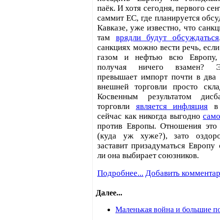
паёк. И хотя сегодня, первого се
саммит ЕС, где планируется обсу
Кавказе, уже известно, что санк
там
врядли будут обсуждаться
санкциях можно вести речь, если
газом и нефтью всю Европу, 
получая ничего взамен? Э
превышает импорт почти в два 
внешней торговли просто скла
Косвенным результатом дисб
торговли
является инфляция
в 
сейчас как никогда выгодно
само
против Европы. Отношения это
(куда уж хуже?), зато оздор
заставит призадуматься Европу 
ли она выбирает союзников.
Подробнее...
Добавить коммента
Далее...
Маленькая война и большие п