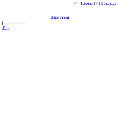
<< [Первая]
< [Предыд
Вернуться
|
Дизайн malchish.org
Top