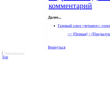
комментарий
Далее...
Газовый союз «четырех»: гео
<< [Первая]
< [Предыдущ
Вернуться
|
Дизайн malchish.org
Top