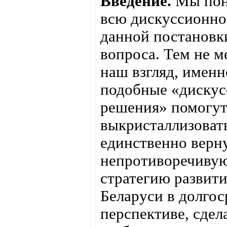
Введение.
Мы пон
всю дискуссионно
данной постановк
вопроса. Тем не м
наш взгляд, именн
подобные «диску
решения» помогу
выкристаллизоват
единственно верн
непротиворечиву
стратегию развит
Беларуси в долго
перспективе, сдела