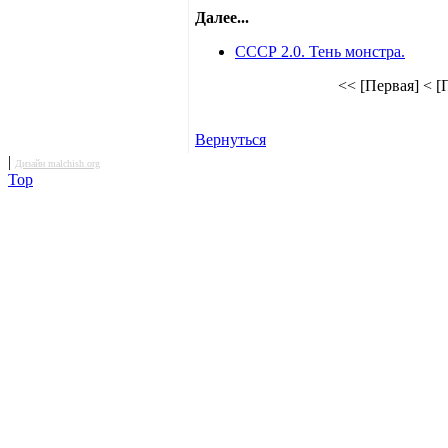
Далее...
СССР 2.0. Тень монстра.
<< [Первая]
< [
Вернуться
|
Дизайн malchish.org
Top