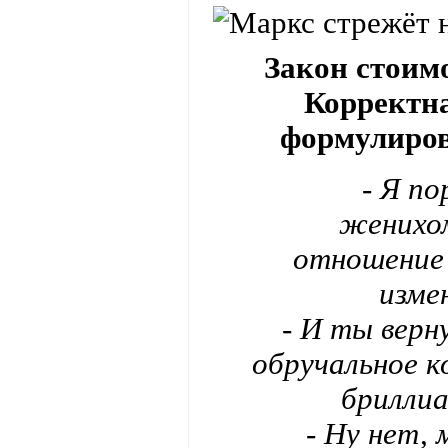
Закон стоим
Корректн
формулиров
- Я по
женихом
отношение 
изме
- И ты верн
обручальное к
брилли
- Ну нет,