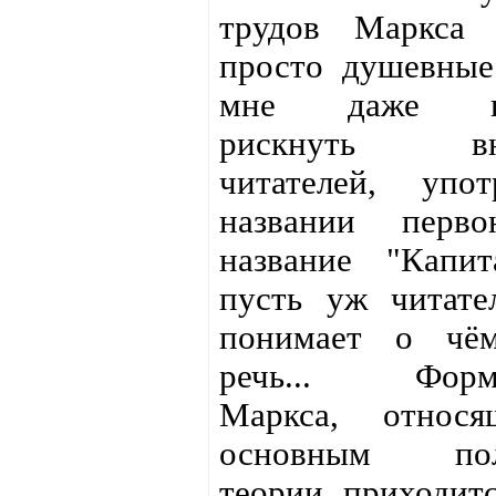
трудов Маркса 
просто душевные
мне даже пр
рискнуть вн
читателей, упо
названии первон
название "Капит
пусть уж читате
понимает о чё
речь... Форму
Маркса, относ
основным пол
теории приходит