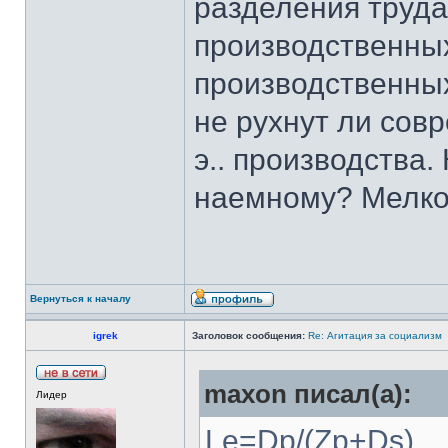
разделения труда
производственных
производственны
не рухнут ли сов
э.. производства.
наемному? Мелко
Вернуться к началу
igrek
Заголовок сообщения:
Re: Агитация за социализм
maxon писал(а):
Лидер
Le=Dp/(Zp+Ds)