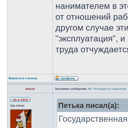
нанимателем в эт
от отношений раб
другом случае эт
"эксплуатация", и
труда отчуждается
Вернуться к началу
maxon
Заголовок сообщения:
Re: Агитация за социализм
Петька писал(а):
Site Admin
Государственная