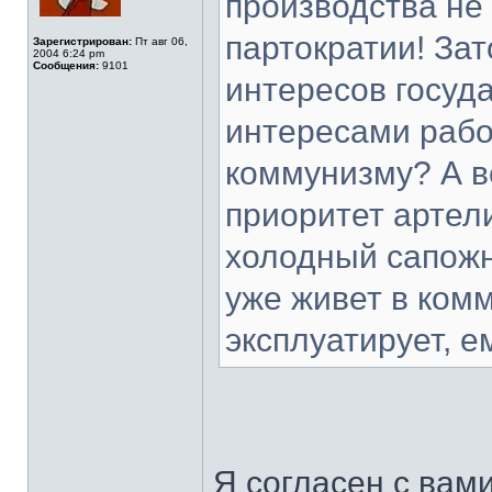
производства не
партократии! Зат
Зарегистрирован:
Пт авг 06,
2004 6:24 pm
Сообщения:
9101
интересов госуд
интересами работ
коммунизму? А в
приоритет артел
холодный сапожн
уже живет в комм
эксплуатирует, е
Я согласен с вам