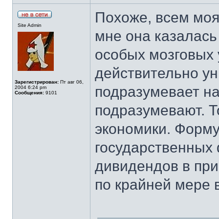
Похоже, всем моя
Site Admin
мне она казалась
особых мозговых 
действительно ун
Зарегистрирован:
Пт авг 06,
подразумевает на
2004 6:24 pm
Сообщения:
9101
подразумевают. Т
экономики. Форму
государственных 
дивидендов в при
по крайней мере 