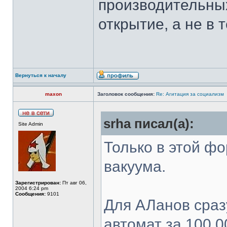
производительных
открытие, а не в
Вернуться к началу
maxon
Заголовок сообщения:
Re: Агитация за социализм
srha писал(а):
Site Admin
Только в этой фо
вакуума.
Зарегистрирован:
Пт авг 06,
2004 6:24 pm
Сообщения:
9101
Для АЛанов сраз
автомат за 100 