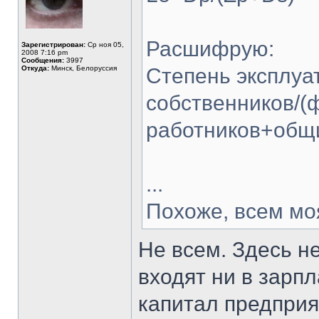
Расшифрую:
Зарегистрирован:
Ср ноя 05,
2008 7:16 pm
Сообщения:
3997
Откуда:
Минск, Белоруссия
Степень эксплуа
собственников/(
работников+общ
...
Похоже, всем мо
Не всем. Здесь н
входят ни в зарпл
капитал предприя