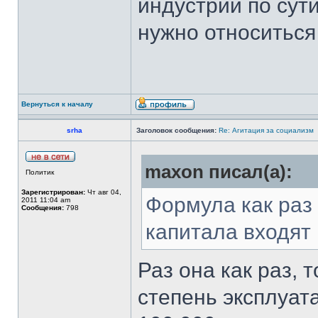
индустрии по сути
нужно относиться
Вернуться к началу
srha
Заголовок сообщения:
Re: Агитация за социализм
maxon писал(а):
Политик
Зарегистрирован:
Чт авг 04,
Формула как раз
2011 11:04 am
Сообщения:
798
капитала входят
Раз она как раз, 
степень эксплуат