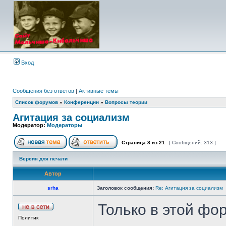
Вход
Сообщения без ответов
|
Активные темы
Список форумов
»
Конференции
»
Вопросы теории
Агитация за социализм
Модератор:
Модераторы
Страница
8
из
21
[ Сообщений: 313 ]
Версия для печати
Автор
srha
Заголовок сообщения:
Re: Агитация за социализм
Только в этой фо
Политик