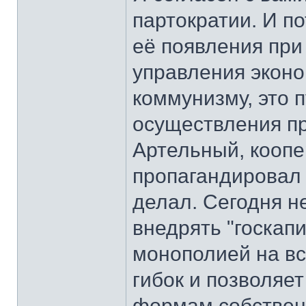
партократии. И п
её появления пр
управления эконом
коммунизму, это 
осуществления пр
Артельный, кооп
пропагандировал 
делал. Сегодня н
внедрять "госкап
монополией на вс
гибок и позволяе
формам собствен