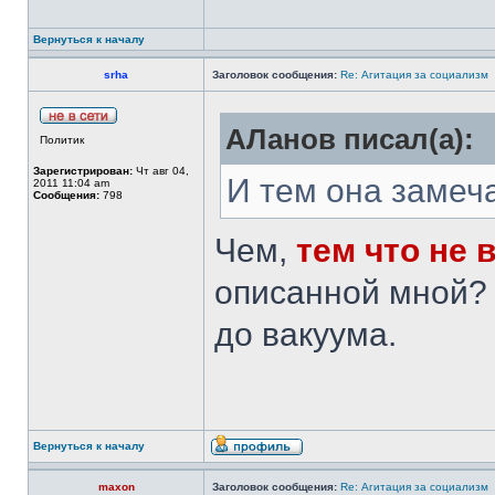
Вернуться к началу
srha
Заголовок сообщения:
Re: Агитация за социализм
АЛанов писал(а):
Политик
Зарегистрирован:
Чт авг 04,
И тем она замеч
2011 11:04 am
Сообщения:
798
Чем,
тем что не 
описанной мной? 
до вакуума.
Вернуться к началу
maxon
Заголовок сообщения:
Re: Агитация за социализм