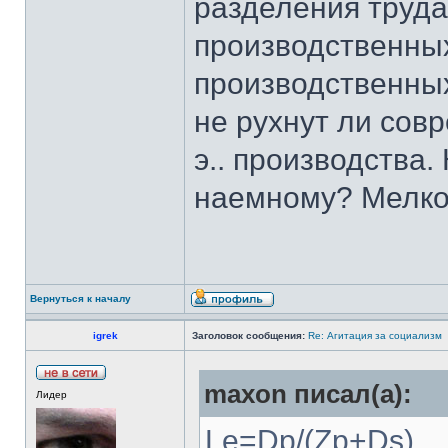
разделения труда
производственных
производственны
не рухнут ли сов
э.. производства.
наемному? Мелко
Вернуться к началу
igrek
Заголовок сообщения:
Re: Агитация за социализм
maxon писал(а):
Лидер
Le=Dp/(Zp+Ds)