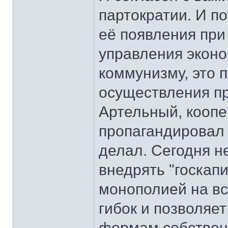
партократии. И п
её появления пр
управления эконом
коммунизму, это 
осуществления пр
Артельный, кооп
пропагандировал 
делал. Сегодня н
внедрять "госкап
монополией на вс
гибок и позволяе
формам собствен