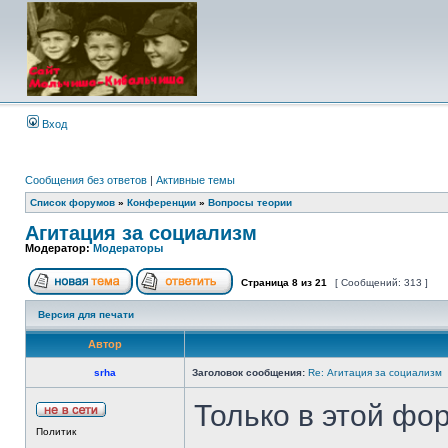
Вход
Сообщения без ответов
|
Активные темы
Список форумов
»
Конференции
»
Вопросы теории
Агитация за социализм
Модератор:
Модераторы
Страница
8
из
21
[ Сообщений: 313 ]
Версия для печати
Автор
srha
Заголовок сообщения:
Re: Агитация за социализм
Только в этой фо
Политик