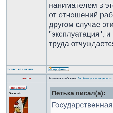
нанимателем в эт
от отношений раб
другом случае эт
"эксплуатация", и
труда отчуждается
Вернуться к началу
maxon
Заголовок сообщения:
Re: Агитация за социализм
Петька писал(а):
Site Admin
Государственная