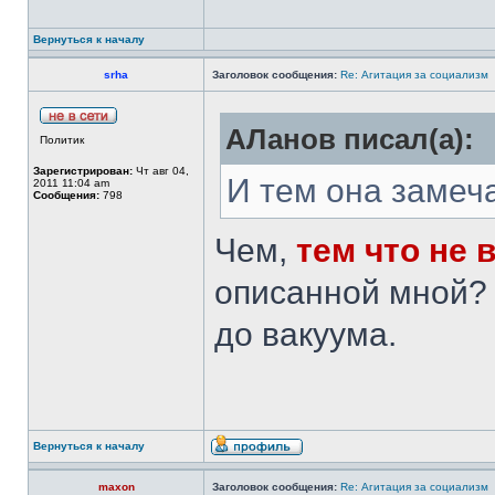
Вернуться к началу
srha
Заголовок сообщения:
Re: Агитация за социализм
АЛанов писал(а):
Политик
Зарегистрирован:
Чт авг 04,
И тем она замеч
2011 11:04 am
Сообщения:
798
Чем,
тем что не 
описанной мной? 
до вакуума.
Вернуться к началу
maxon
Заголовок сообщения:
Re: Агитация за социализм