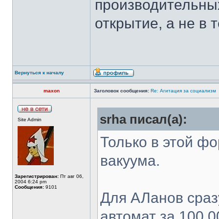
производительных
открытие, а не в
Вернуться к началу
maxon
Заголовок сообщения:
Re: Агитация за социализм
srha писал(а):
Site Admin
Только в этой фо
вакуума.
Зарегистрирован:
Пт авг 06,
2004 6:24 pm
Сообщения:
9101
Для АЛанов сраз
автомат за 100 