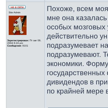
Похоже, всем моя
Site Admin
мне она казалась
особых мозговых 
действительно ун
Зарегистрирован:
Пт авг 06,
подразумевает на
2004 6:24 pm
Сообщения:
9101
подразумевают. Т
экономики. Форму
государственных 
дивидендов в при
по крайней мере 