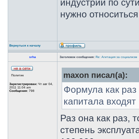
индустрии по сути
нужно относиться
Вернуться к началу
srha
Заголовок сообщения:
Re: Агитация за социализм
maxon писал(а):
Политик
Зарегистрирован:
Чт авг 04,
Формула как раз
2011 11:04 am
Сообщения:
798
капитала входят
Раз она как раз, 
степень эксплуат