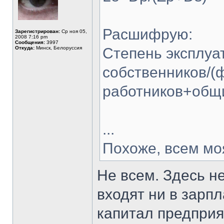
Расшифрую:
Зарегистрирован:
Ср ноя 05,
2008 7:16 pm
Сообщения:
3997
Откуда:
Минск, Белоруссия
Степень эксплуа
собственников/(
работников+общ
...
Похоже, всем мо
Не всем. Здесь н
входят ни в зарпл
капитал предприя