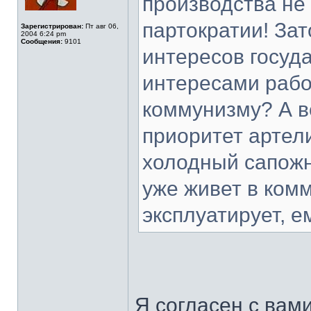
производства не
партократии! Зат
Зарегистрирован:
Пт авг 06,
2004 6:24 pm
Сообщения:
9101
интересов госуд
интересами работ
коммунизму? А в
приоритет артел
холодный сапожн
уже живет в комм
эксплуатирует, е
Я согласен с вам