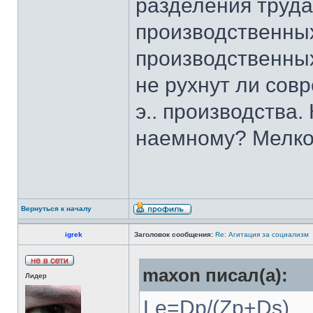
разделения труда
производственных
производственны
не рухнут ли сов
э.. производства.
наемному? Мелко
Вернуться к началу
igrek
Заголовок сообщения:
Re: Агитация за социализм
maxon писал(а):
Лидер
Le=Dp/(Zp+Ds)