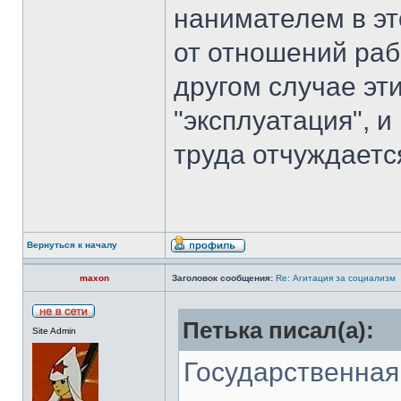
нанимателем в эт
от отношений раб
другом случае эт
"эксплуатация", и
труда отчуждается
Вернуться к началу
maxon
Заголовок сообщения:
Re: Агитация за социализм
Петька писал(а):
Site Admin
Государственная