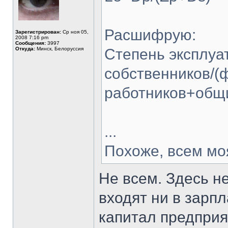
Расшифрую:
Зарегистрирован:
Ср ноя 05,
2008 7:16 pm
Сообщения:
3997
Откуда:
Минск, Белоруссия
Степень эксплуа
собственников/(
работников+общ
...
Похоже, всем мо
Не всем. Здесь н
входят ни в зарпл
капитал предприя