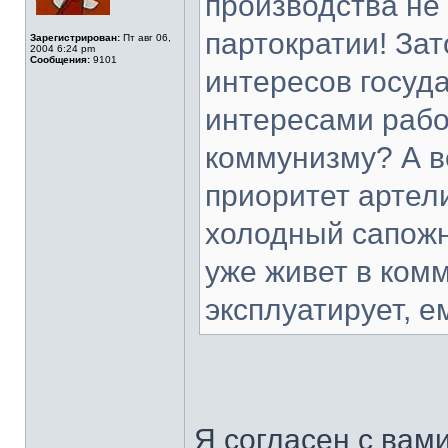
производства не
партократии! Зат
Зарегистрирован:
Пт авг 06,
2004 6:24 pm
Сообщения:
9101
интересов госуд
интересами работ
коммунизму? А в
приоритет артел
холодный сапожн
уже живет в комм
эксплуатирует, е
Я согласен с вам