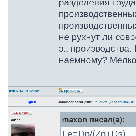
разделения труда
производственных
производственны
не рухнут ли сов
э.. производства.
наемному? Мелко
Вернуться к началу
igrek
Заголовок сообщения:
Re: Агитация за социализм
maxon писал(а):
Лидер
Le=Dp/(Zp+Ds)