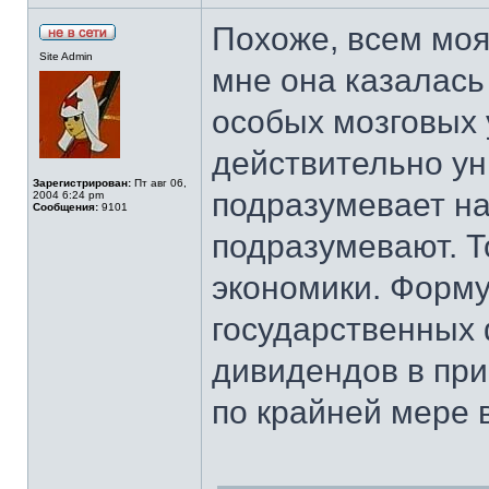
Похоже, всем моя
Site Admin
мне она казалась
особых мозговых 
действительно ун
Зарегистрирован:
Пт авг 06,
подразумевает на
2004 6:24 pm
Сообщения:
9101
подразумевают. Т
экономики. Форму
государственных 
дивидендов в при
по крайней мере 