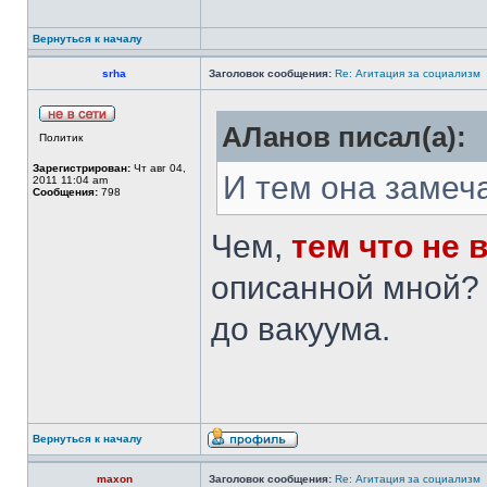
Вернуться к началу
srha
Заголовок сообщения:
Re: Агитация за социализм
АЛанов писал(а):
Политик
Зарегистрирован:
Чт авг 04,
И тем она замеч
2011 11:04 am
Сообщения:
798
Чем,
тем что не 
описанной мной? 
до вакуума.
Вернуться к началу
maxon
Заголовок сообщения:
Re: Агитация за социализм