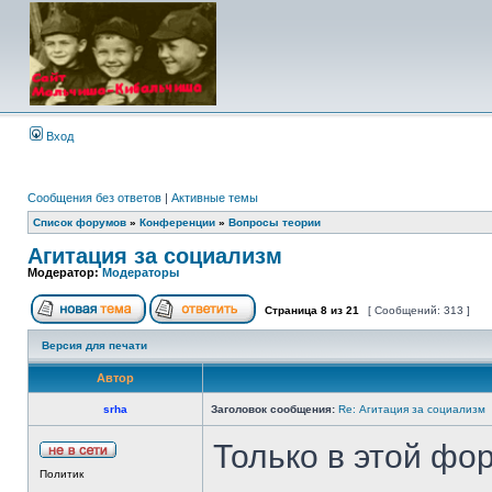
Вход
Сообщения без ответов
|
Активные темы
Список форумов
»
Конференции
»
Вопросы теории
Агитация за социализм
Модератор:
Модераторы
Страница
8
из
21
[ Сообщений: 313 ]
Версия для печати
Автор
srha
Заголовок сообщения:
Re: Агитация за социализм
Только в этой фо
Политик