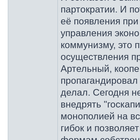
партократии. И п
её появления пр
управления эконом
коммунизму, это 
осуществления пр
Артельный, кооп
пропагандировал 
делал. Сегодня н
внедрять "госкап
монополией на вс
гибок и позволяе
формам собствен