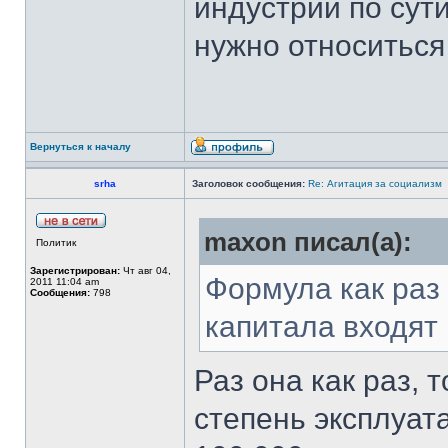
индустрии по сути
нужно относиться
Вернуться к началу
srha
Заголовок сообщения:
Re: Агитация за социализм
maxon писал(а):
Политик
Зарегистрирован:
Чт авг 04,
Формула как раз
2011 11:04 am
Сообщения:
798
капитала входят
Раз она как раз, 
степень эксплуат