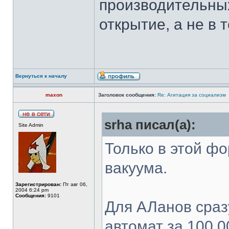
производительных
открытие, а не в
Вернуться к началу
maxon
Заголовок сообщения:
Re: Агитация за социализм
srha писал(а):
Site Admin
Только в этой фо
вакуума.
Зарегистрирован:
Пт авг 06,
2004 6:24 pm
Сообщения:
9101
Для АЛанов сраз
автомат за 100 