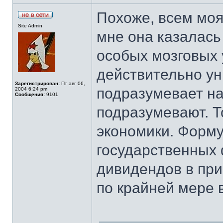
Похоже, всем моя
Site Admin
мне она казалась
особых мозговых 
действительно ун
Зарегистрирован:
Пт авг 06,
подразумевает на
2004 6:24 pm
Сообщения:
9101
подразумевают. Т
экономики. Форму
государственных 
дивидендов в при
по крайней мере 