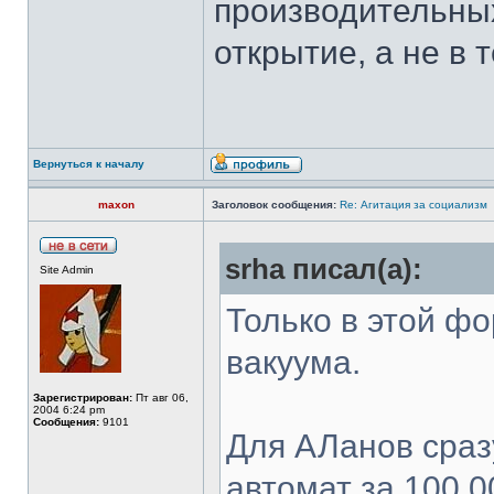
производительных
открытие, а не в
Вернуться к началу
maxon
Заголовок сообщения:
Re: Агитация за социализм
srha писал(а):
Site Admin
Только в этой фо
вакуума.
Зарегистрирован:
Пт авг 06,
2004 6:24 pm
Сообщения:
9101
Для АЛанов сраз
автомат за 100 