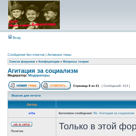
Вход
Сообщения без ответов
|
Активные темы
Список форумов
»
Конференции
»
Вопросы теории
Агитация за социализм
Модератор:
Модераторы
Страница
8
из
21
[ Сообщений: 313 ]
Версия для печати
Автор
srha
Заголовок сообщения:
Re: Агитация за социализм
Только в этой фо
Политик