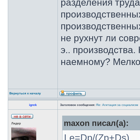
разделения труда
производственных
производственны
не рухнут ли сов
э.. производства.
наемному? Мелко
Вернуться к началу
igrek
Заголовок сообщения:
Re: Агитация за социализм
maxon писал(а):
Лидер
Le=Dp/(Zp+Ds)