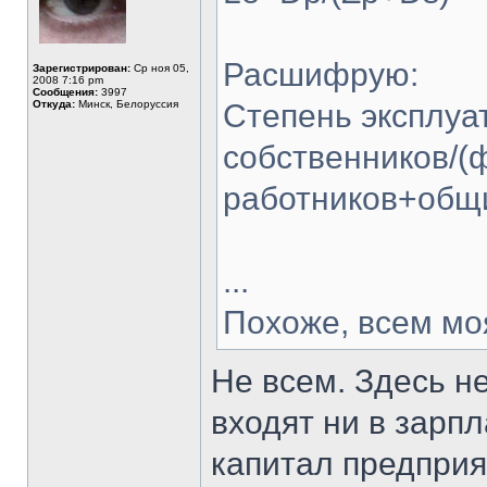
Расшифрую:
Зарегистрирован:
Ср ноя 05,
2008 7:16 pm
Сообщения:
3997
Откуда:
Минск, Белоруссия
Степень эксплуа
собственников/(
работников+общ
...
Похоже, всем мо
Не всем. Здесь н
входят ни в зарпл
капитал предприя