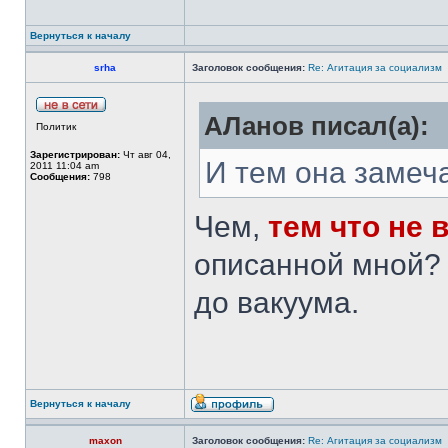
Вернуться к началу
srha
Заголовок сообщения:
Re: Агитация за социализм
АЛанов писал(а):
Политик
Зарегистрирован:
Чт авг 04,
И тем она замеч
2011 11:04 am
Сообщения:
798
Чем,
тем что не 
описанной мной? 
до вакуума.
Вернуться к началу
maxon
Заголовок сообщения:
Re: Агитация за социализм