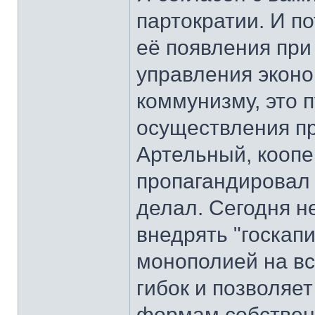
партократии. И п
её появления пр
управления эконом
коммунизму, это 
осуществления пр
Артельный, кооп
пропагандировал 
делал. Сегодня н
внедрять "госкап
монополией на вс
гибок и позволяе
формам собствен