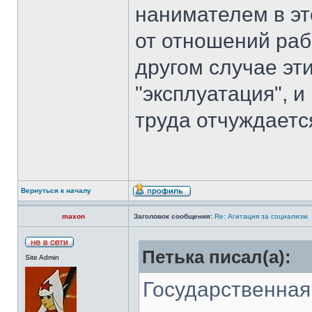
нанимателем в эт
от отношений раб
другом случае эт
"эксплуатация", и
труда отчуждается
Вернуться к началу
maxon
Заголовок сообщения:
Re: Агитация за социализм
Петька писал(а):
Site Admin
Государственная