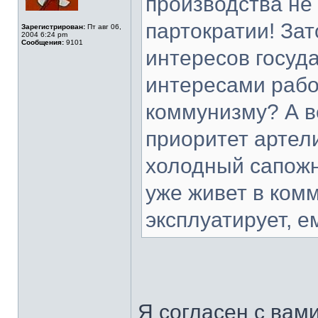
производства не
партократии! Зат
Зарегистрирован:
Пт авг 06,
2004 6:24 pm
Сообщения:
9101
интересов госуд
интересами работ
коммунизму? А в
приоритет артел
холодный сапожн
уже живет в комм
эксплуатирует, е
Я согласен с вам