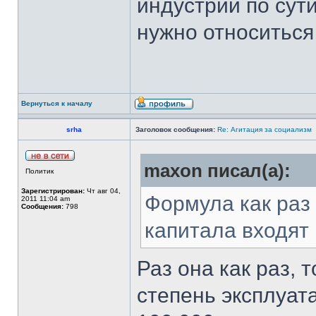
индустрии по сути
нужно относиться
Вернуться к началу
srha
Заголовок сообщения:
Re: Агитация за социализм
maxon писал(а):
Политик
Зарегистрирован:
Чт авг 04,
Формула как раз
2011 11:04 am
Сообщения:
798
капитала входят
Раз она как раз, 
степень эксплуат