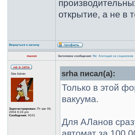
производительных
открытие, а не в
Вернуться к началу
maxon
Заголовок сообщения:
Re: Агитация за социализм
srha писал(а):
Site Admin
Только в этой фо
вакуума.
Зарегистрирован:
Пт авг 06,
2004 6:24 pm
Сообщения:
9101
Для АЛанов сраз
автомат за 100 