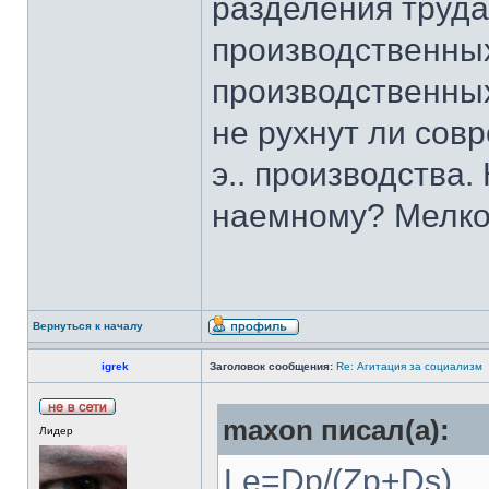
разделения труда
производственных
производственны
не рухнут ли сов
э.. производства.
наемному? Мелко
Вернуться к началу
igrek
Заголовок сообщения:
Re: Агитация за социализм
maxon писал(а):
Лидер
Le=Dp/(Zp+Ds)