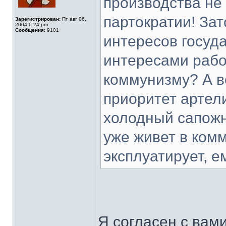
производства не
партократии! Зат
Зарегистрирован:
Пт авг 06,
2004 6:24 pm
Сообщения:
9101
интересов госуд
интересами работ
коммунизму? А в
приоритет артел
холодный сапожн
уже живет в комм
эксплуатирует, е
Я согласен с вам