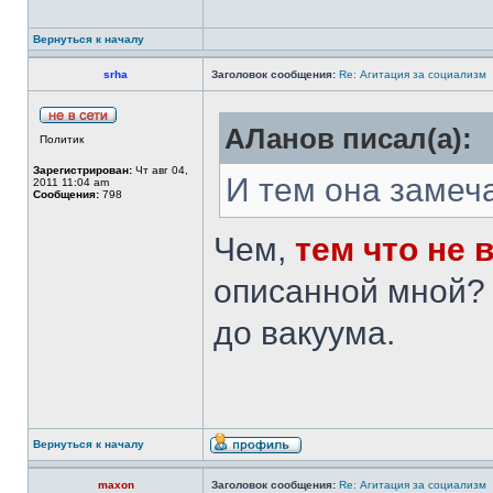
Вернуться к началу
srha
Заголовок сообщения:
Re: Агитация за социализм
АЛанов писал(а):
Политик
Зарегистрирован:
Чт авг 04,
И тем она замеч
2011 11:04 am
Сообщения:
798
Чем,
тем что не 
описанной мной? 
до вакуума.
Вернуться к началу
maxon
Заголовок сообщения:
Re: Агитация за социализм