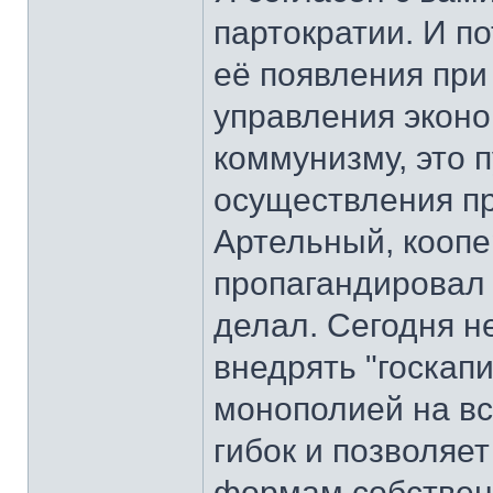
партократии. И п
её появления пр
управления эконом
коммунизму, это 
осуществления пр
Артельный, кооп
пропагандировал 
делал. Сегодня н
внедрять "госкап
монополией на вс
гибок и позволяе
формам собствен