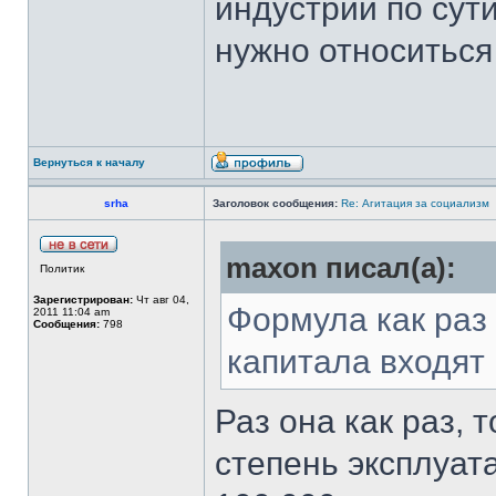
индустрии по сути
нужно относиться
Вернуться к началу
srha
Заголовок сообщения:
Re: Агитация за социализм
maxon писал(а):
Политик
Зарегистрирован:
Чт авг 04,
Формула как раз
2011 11:04 am
Сообщения:
798
капитала входят
Раз она как раз, 
степень эксплуат