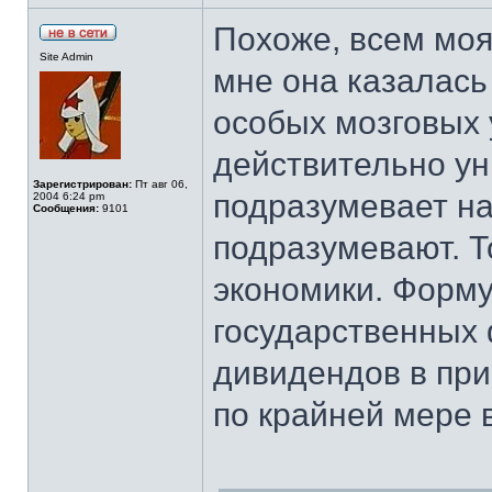
Похоже, всем моя
Site Admin
мне она казалась
особых мозговых 
действительно ун
Зарегистрирован:
Пт авг 06,
подразумевает на
2004 6:24 pm
Сообщения:
9101
подразумевают. Т
экономики. Форму
государственных 
дивидендов в при
по крайней мере 