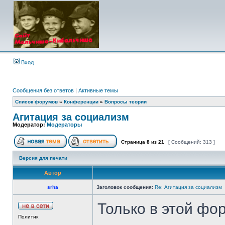
Вход
Сообщения без ответов
|
Активные темы
Список форумов
»
Конференции
»
Вопросы теории
Агитация за социализм
Модератор:
Модераторы
Страница
8
из
21
[ Сообщений: 313 ]
Версия для печати
Автор
srha
Заголовок сообщения:
Re: Агитация за социализм
Только в этой фо
Политик