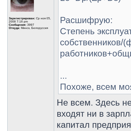
Расшифрую:
Зарегистрирован:
Ср ноя 05,
2008 7:16 pm
Сообщения:
3997
Откуда:
Минск, Белоруссия
Степень эксплуа
собственников/(
работников+общ
...
Похоже, всем мо
Не всем. Здесь н
входят ни в зарпл
капитал предприя