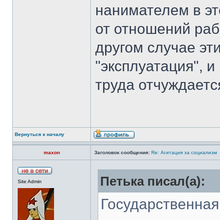
нанимателем в эт
от отношений раб
другом случае эт
"эксплуатация", и
труда отчуждается
Вернуться к началу
maxon
Заголовок сообщения:
Re: Агитация за социализм
Петька писал(а):
Site Admin
Государственная