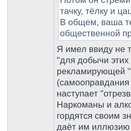
тачку, тёлку и цац
В общем, ваша т
общественной пр
Я имел ввиду не т
"для добычи этих
рекламирующей "
(самооправдания ц
наступает "отрезв
Наркоманы и алко
гордятся своим з
даёт им иллюзию 