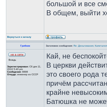
большой и все см
В общем, выйти х
Вернуться к началу
Грибник
Заголовок сообщения:
Re: Деньгомания, Капитало
Кай, не беспокойт
Вождь
В церкви действи
Зарегистрирован:
Сб дек 11,
2010 5:40 pm
это своего рода 
Сообщения:
8898
Откуда:
инженер из СССР
причём рассчитанн
крайне невысоким
Батюшка не может