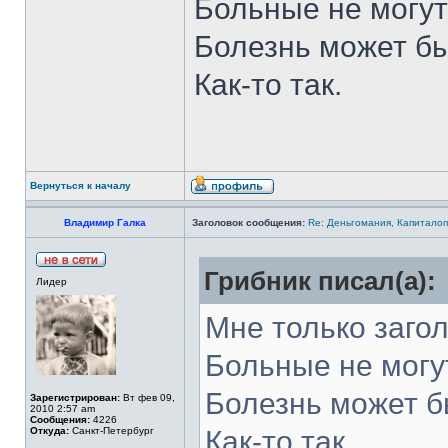
Больные не могут
Болезнь может бы
Как-то так.
Вернуться к началу
Владимир Галка
Заголовок сообщения:
Re: Деньгомания, Капитало
Грибник писал(а):
Лидер
Мне только загол
Больные не могу
Болезнь может б
Зарегистрирован:
Вт фев 09,
2010 2:57 am
Сообщения:
4226
Откуда:
Санкт-Петербург
Как-то так.