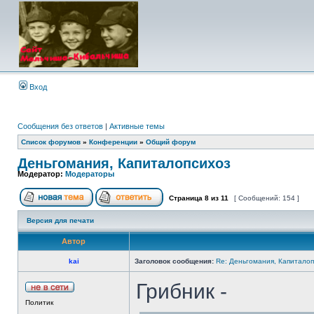
Вход
Сообщения без ответов
|
Активные темы
Список форумов
»
Конференции
»
Общий форум
Деньгомания, Капиталопсихоз
Модератор:
Модераторы
Страница
8
из
11
[ Сообщений: 154 ]
Версия для печати
Автор
kai
Заголовок сообщения:
Re: Деньгомания, Капитало
Грибник -
Политик