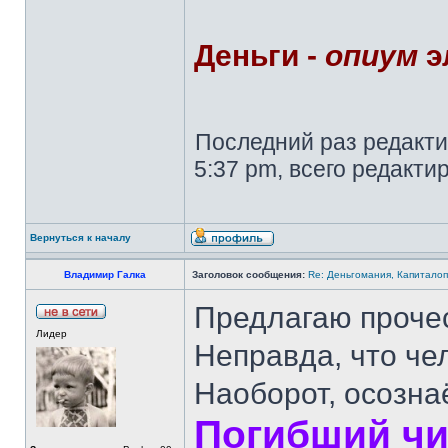
Деньги -
опиум
э
Последний раз редакт
5:37 pm, всего редакти
Вернуться к началу
Владимир Галка
Заголовок сообщения:
Re: Деньгомания, Капитало
Предлагаю прочес
Лидер
Неправда, что че
Наоборот, осозна
Погибший чи