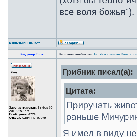
(хотя бы теологич
всё воля божья").
Вернуться к началу
Владимир Галка
Заголовок сообщения:
Re: Деньгомания, Капитало
Грибник писал(а):
Лидер
Цитата:
Приручать живо
Зарегистрирован:
Вт фев 09,
2010 2:57 am
раньше Мичурина
Сообщения:
4226
Откуда:
Санкт-Петербург
Я имел в виду не