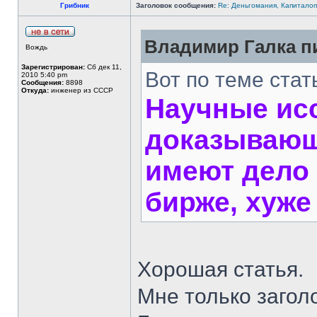
Грибник
Заголовок сообщения:
Re: Деньгомания, Капитало
Владимир Галка пи
Вождь
Зарегистрирован:
Сб дек 11,
Вот по теме стат
2010 5:40 pm
Сообщения:
8898
Откуда:
инженер из СССР
Научные ис
доказывающ
имеют дело 
бирже, хуже
Хорошая статья.
Мне только загол