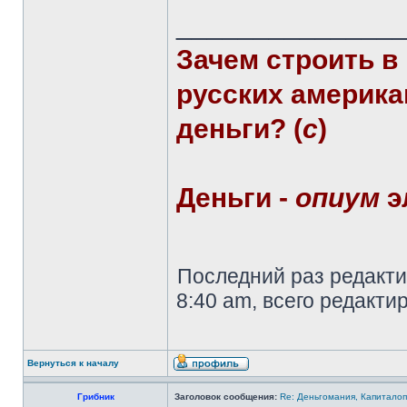
______________
Зачем строить в
русских америка
деньги? (
с
)
Деньги -
опиум
э
Последний раз редакт
8:40 am, всего редактир
Вернуться к началу
Грибник
Заголовок сообщения:
Re: Деньгомания, Капитало