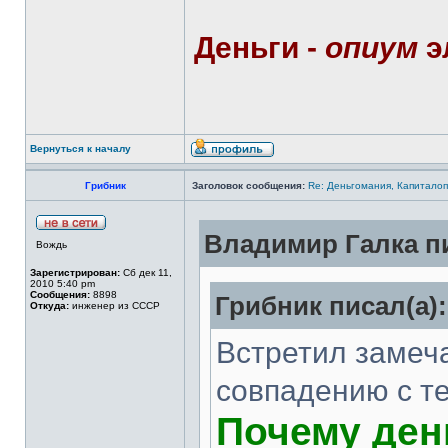
Деньги -
опиум
э
Вернуться к началу
Грибник
Заголовок сообщения:
Re: Деньгомания, Капитало
Владимир Галка пи
Вождь
Зарегистрирован:
Сб дек 11,
2010 5:40 pm
Сообщения:
8898
Грибник писал(а):
Откуда:
инженер из СССР
Встретил замеч
совпадению с т
Почему ден