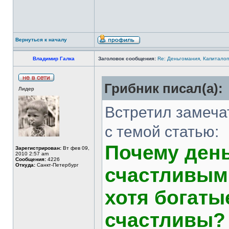
Вернуться к началу
Владимир Галка
Заголовок сообщения:
Re: Деньгомания, Капитало
Грибник писал(а):
Лидер
Встретил замеча
с темой статью:
Почему день
Зарегистрирован:
Вт фев 09,
2010 2:57 am
Сообщения:
4226
Откуда:
Санкт-Петербург
счастливым
хотя богат
счастливы?