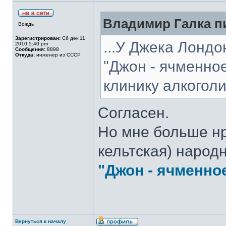
Владимир Галка пи
Вождь
Зарегистрирован:
Сб дек 11,
...У Джека Лонд
2010 5:40 pm
Сообщения:
8898
Откуда:
инженер из СССР
"Джон - ячменное
клинику алкогол
Согласен.
Но мне больше нр
кельтская) народ
"Джон - ячменно
Вернуться к началу