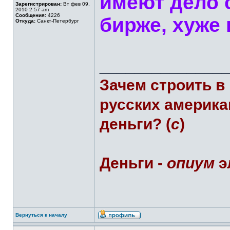
имеют дело 
Зарегистрирован:
Вт фев 09,
2010 2:57 am
Сообщения:
4226
бирже, хуже
Откуда:
Санкт-Петербург
______________
Зачем строить в
русских америка
деньги? (
с
)
Деньги -
опиум
э
Вернуться к началу