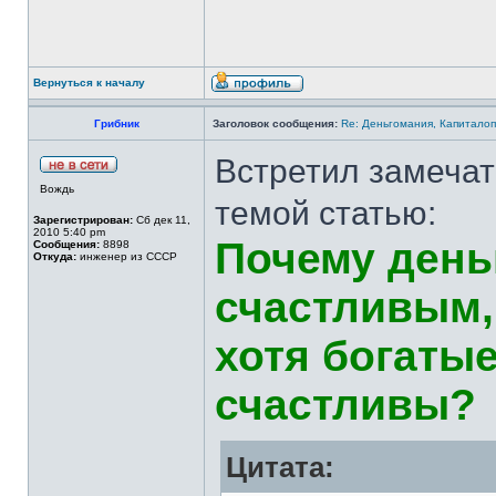
Вернуться к началу
Грибник
Заголовок сообщения:
Re: Деньгомания, Капитало
Встретил замеча
Вождь
темой статью:
Зарегистрирован:
Сб дек 11,
2010 5:40 pm
Почему день
Сообщения:
8898
Откуда:
инженер из СССР
счастливым,
хотя богаты
счастливы?
Цитата: