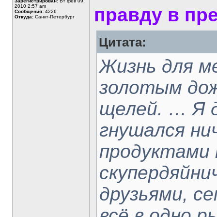
Зарегистрирован:
Вт фев 09,
2010 2:57 am
правду в пр
Сообщения:
4226
Откуда:
Санкт-Петербург
Цитата:
Жизнь для ме
золотым дож
щелей. … Я 
гнушался ни
продуктами 
скупердяйнич
друзьями, се
всё в одно р