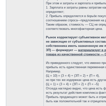
При этом и затраты и зарплата и прибыль 
1. Зарплата и затраты равны затратам ка
определяют;
2. Прибыль определяется в борьбе поку
соотношением спроса—предложения на 
Таким образом, стоимость — СЦ не опред
соответствовать многофакторная цена.
Рынок корректирует субъективное жел
не зависящие от субъективных состав
собственника иметь назначенную им 
ЗП) — формирует —
материализует в 
товара из качественной стоимости — 
Из приведенного следует, что именно при
прибыль есть единственная переменная 
Например.
(Ц = 10) = (З = 4) + (ЗП = 2) + (П = 4),
но при тех же издержках цена есть друга
(Ц = 1) = (З = 4) + (ЗП = 2) + (П = –5)
Отсюда наглядно видно, что цена есть фу
есть результат действия комплекса факт
Прибыль продающего может быть и отрица
быть как положительной так и отрицател