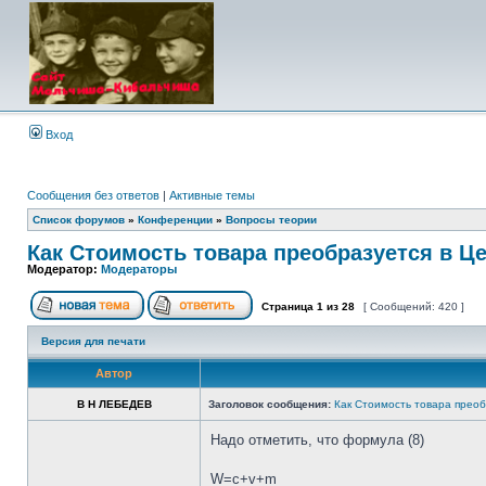
Вход
Сообщения без ответов
|
Активные темы
Список форумов
»
Конференции
»
Вопросы теории
Как Стоимость товара преобразуется в Ц
Модератор:
Модераторы
Страница
1
из
28
[ Сообщений: 420 ]
Версия для печати
Автор
В Н ЛЕБЕДЕВ
Заголовок сообщения:
Как Стоимость товара преоб
Надо отметить, что формула (8)
W=с+v+m