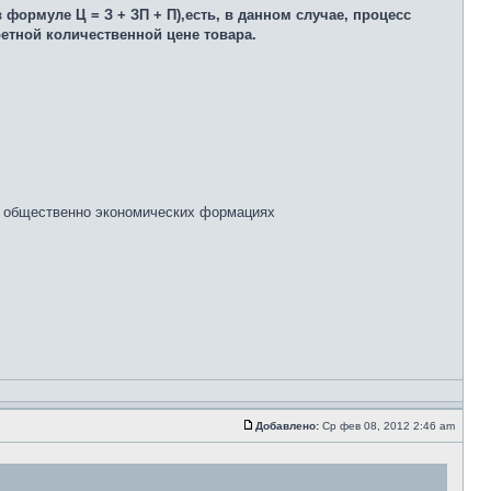
ормуле Ц = З + ЗП + П),есть, в данном случае, процесс
ретной количественной цене товара.
о общественно экономических формациях
Добавлено:
Ср фев 08, 2012 2:46 am