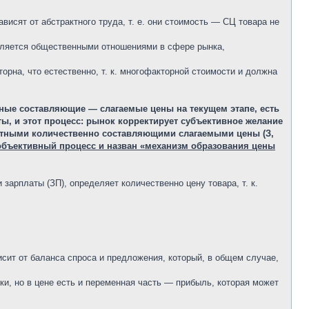
ависят от абстрактного труда, т. е. они стоимость — СЦ товара не
еляется общественными отношениями в сфере рынка,
орна, что естественно, т. к. многофакторной стоимости и должна
ные составляющие — слагаемые цены на текущем этапе, есть
ы, и этот процесс: рынок корректирует субъективное желание
стными количественно составляющими слагаемыми цены (З,
 объективный процесс и назван «механизм образования цены
 зарплаты (ЗП), определяет количественно цену товара, т. к.
висит от баланса спроса и предложения, который, в общем случае,
ки, но в цене есть и переменная часть — прибыль, которая может