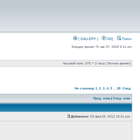
{ GALLERY }
FAQ
Поиск
Текущее время: Пт авг 07, 2026 6:11 am
Часовой пояс: UTC + 3 часа [ Летнее время ]
На страницу
1
,
2
,
3
,
4
,
5
...
28
След.
Пред. тема
|
След. тема
Добавлено:
Сб фев 04, 2012 10:41 pm