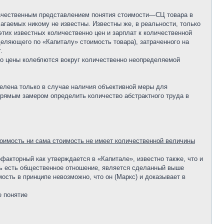
 качественным представлением понятия стоимости—СЦ товара в
лагаемых никому не известны. Известны же, в реальности, только
их известных количественно цен и зарплат к количественной
деляющего по «Капиталу» стоимость товара), затраченного на
.
что цены колеблются вокруг количественно неопределяемой
елена только в случае наличия объективной меры для
 прямым замером определить количество абстрактного труда в
стоимость ни сама стоимость не имеет количественной величины
нофакторный как утверждается в «Капитале», известно также, что и
ость есть общественное отношение, является сделанный выше
ость в принципе невозможно, что он (Маркс) и доказывает в
е понятие