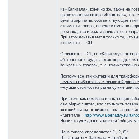
из «Капитала», конечно же, также не по
представлении автора «Капитала», т. к.
цены и зарплаты, соответствующие этим
стоимости товара, определяемой по форм
производство и реализацию этого товара
При этом доказывается только то, что ц
стоимости — СЦ.
Стоимость — СЦ по «Капиталу» как опре
абстрактного труда, а этой меры до сих
конкретных товарах, т. е. количественн
Поэтому все эти критерии для трансфор
--сумма прибавочных стоимостей равна 
---сумма стоимостей равна сумме цен про
При этом, как показано в настоящей рабо
сам Маркс считал, что стоимость товара
жесткий вывод: стоимость нельзя сосчит
«Капитале».
http://www.alternativy.ru/ru/n
Ныне это уже давно является "общим мес
Цена товара определяется [1, 2, 8]:
Ц = Затраты + Зарплата + Прибыль.