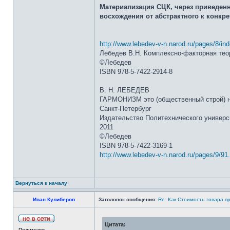
Материализация СЦК, через приведенн
восхождения от абстрактного к конкре
http://www.lebedev-v-n.narod.ru/pages/8/in
Лебедев В.Н. Комплексно-факторная теор
©Лебедев
ISBN 978-5-7422-2914-8
В. Н. ЛЕБЕДЕВ
ГАРМОНИЗМ это (общественный строй) не
Санкт-Петербург
Издательство Политехнического универс
2011
©Лебедев
ISBN 978-5-7422-3169-1
http://www.lebedev-v-n.narod.ru/pages/9/91
Вернуться к началу
Иван Кулиберов
Заголовок сообщения:
Re: Как Стоимость товара п
Цитата:
Политолог