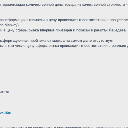
риализа­ции количественной цены товара из качественной стоимости 
рансформации стоимости в цену происходит в соответствии с процессом
по Марксу)
и в цену сферы рынка впервые приведен и показан в работах Лебедева
нсформационная проблема от маркса на самом деле отсутствует
ны в том числе цену сферы рынка происходит в соответствии с реальн
итета
dex.htm
 капитализм и не социализм, о противоположностях, противоречиях и 