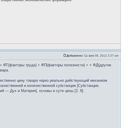
Добавлено:
Ср фев 08, 2012 2:27 am
= ФТ(факторы труда) + ФП(факторы полезности) + + ФД(другие
вара.
ичественно цену товара через реально действующий механизм
качественной и количественной субстанции {Субстанция,
й — Дух и Материя}, основы и сути цены [2, 8]: