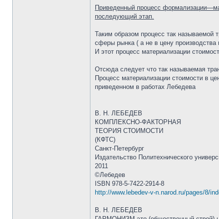
Приведенный процесс формализации—мате
последующий этап.
Таким образом процесс так называемой т
сферы рынка ( а не в цену производства 
И этот процесс материализации стоимост
Отсюда следует что так называемая тра
Процесс материализации стоимости в це
приведенном в работах Лебедева
В. Н. ЛЕБЕДЕВ
КОМПЛЕКСНО-ФАКТОРНАЯ
ТЕОРИЯ СТОИМОСТИ
(КФТС)
Санкт-Петербург
Издательство Политехнического универс
2011
©Лебедев
ISBN 978-5-7422-2914-8
http://www.lebedev-v-n.narod.ru/pages/8/in
В. Н. ЛЕБЕДЕВ
ГАРМОНИЗМ это (общественный строй) не