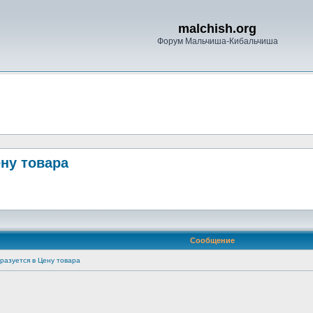
malchish.org
Форум Мальчиша-Кибальчиша
ену товара
Сообщение
разуется в Цену товара