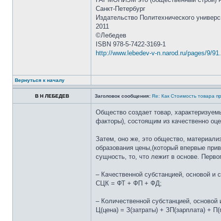
Санкт-Петербург
Издательство Политехнического универс
2011
©Лебедев
ISBN 978-5-7422-3169-1
http://www.lebedev-v-n.narod.ru/pages/9/91
Вернуться к началу
В Н ЛЕБЕДЕВ
Заголовок сообщения:
Re: Как Стоимость товара п
Общество создает товар, характеризуем
факторы), состоящим из качественно оц
Затем, оно же, это общество, материал
образования цены,(который впервые прив
сущность, то, что лежит в основе. Перв
– Качественной субстанцией, основой и 
СЦК = ФТ + ФП + ФД;
– Количественной субстанцией, основой
Ц(цена) = З(затраты) + ЗП(зарплата) + П(