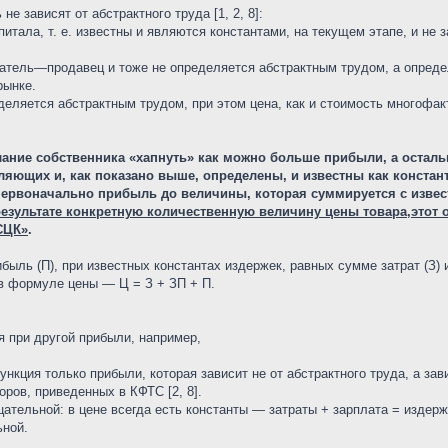
не зависят от абстрактного труда [1, 2, 8]:
питала, т. е. известны и являются константами, на текущем этапе, и не з
патель—продавец и тоже не определяется абстрактным трудом, а опред
рынке.
еляется абстрактным трудом, при этом цена, как и стоимость многофакт
ание собственника «хапнуть» как можно больше прибыли, а осталь
ляющих и, как показано выше, определены, и известны как констант
первоначально прибыль до величины, которая суммируется с изве
результате конкретную количественную величину цены товара,этот
СЦК»
.
быль (П), при известных константах издержек, равных сумме затрат (З) и
в формуле цены — Ц = З + ЗП + П.
я при другой прибыли, например,
нкция только прибыли, которая зависит не от абстрактного труда, а за
оров, приведенных в КФТС [2, 8].
тельной: в цене всегда есть константы — затраты + зарплата = издерж
ьной.