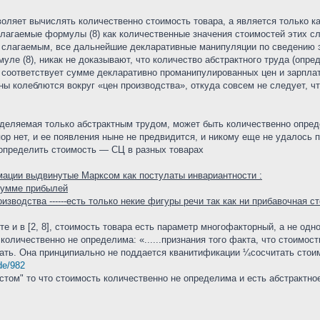
зволяет вычислять количественно стоимость товара, а является только
 слагаемые формулы (8) как количественные значения стоимостей этих с
 слагаемым, все дальнейшие декларативные манипуляции по сведению эт
уле (8), никак не доказывают, что количество абстрактного труда (опре
 соответствует сумме декларативно проманипулированных цен и зарплат
ены колеблются вокруг «цен производства», откуда совсем не следует, 
деляемая только абстрактным трудом, может быть количественно опред
 пор нет, и ее появления ныне не предвидится, и никому еще не удалось
о определить стоимость — СЦ в разных товарах
мации выдвинутые Марксом как постулаты инвариантности :
сумме прибылей
изводства ------есть только некие фигуры речи так как ни прибавочная 
те и в [2, 8], стоимость товара есть параметр многофакторный, а не од
 количественно не определима: «......признания того факта, что стоим
ать. Она принципиально не поддается кванитификации ¼сосчитать стоим
ode/982
том" то что стоимость количественно не определима и есть абстрактно