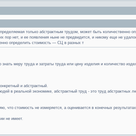
пределяемая только абстрактным трудом, может быть количественно оп
сих пор нет, и ее появления ныне не предвидится, и никому еще не уда
твенно определить стоимость — СЦ в разных т
 знать меру труда и затраты труда или цену изделия и количество изде
.
конкретный и абстрактный.
людей в реальной экономике, абстрактный труд - это труд абстрактных 
ю, что стоимость не измеряется, а оценивается в конечных результатах
ии не имеет.