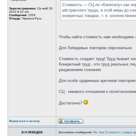
Стоимость — СЦ по «Капиталу» как оп
Зарегистрирован:
Ср май 26,
абстрактного труда, а этой меры до си
2010 6:22 am
Сообщения:
1554
конкретных товарах, т. е. количествен
Откуда:
Украина-Русь
Чтобы найти стоимость нам необходимо з
Для Лебедевых повторяю персонально.
Стоимость создает труд! Труд бывает ко
Конкретный труд - это труд реальных лю
раздвоением сознания.
Для особо одаренных кретинов повторяю,
СЦ - никакого отношения к политэкономии
Достаточно?
Вернуться к началу
В Н ЛЕБЕДЕВ
Заголовок сообщения:
Re: Как Стоимость товара п