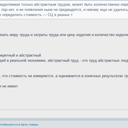
ределяемая только абстрактным трудом, может быть количественно опр
х пор нет, и ее появления ныне не предвидится, и никому еще не удало
но определить стоимость — СЦ в разных т
нать меру труда и затраты труда или цену изделия и количество издели
нкретный и абстрактный.
дей в реальной экономике, абстрактный труд - это труд абстрактных л
 что стоимость не измеряется, а оценивается в конечных результатах тр
 не имеет.
реобразуется в Цену товара