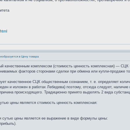
итета
.html
реобразуется в Цену товара
ый качественным комплексом (стоимость ценность комплексная) — СЦК 
ениваемых факторов сторонами сделки при обмена или купли-продаже то
изует качественное СЦК общественным сознанием, т. е. определяет кол
еден и изложен в работах Лебедева) поэтому, отсюда следует, наличие 
опричина происходящего. Традиционно принято выделять 2 вида субстанци
сутью цены является стоимость ценность комплексная:
 и сутью цены является ее выражение в виде формулы цены:
прибыль).