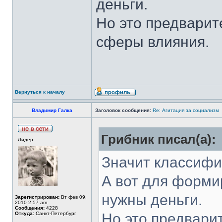
деньги.
Но это предварит
сферы влияния.
Вернуться к началу
Владимир Галка
Заголовок сообщения:
Re: Агитация за социализм
Грибник писал(а):
Лидер
Значит классифи
А вот для форми
нужны деньги.
Зарегистрирован:
Вт фев 09,
2010 2:57 am
Сообщения:
4228
Откуда:
Санкт-Петербург
Но это предвари