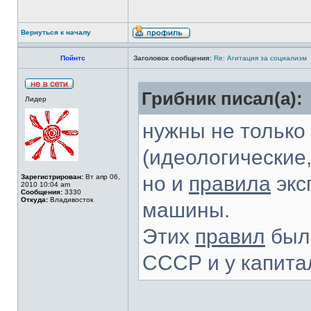
Вернуться к началу
Пойнтс
Заголовок сообщения:
Re: Агитация за социализм
Грибник писал(а):
Лидер
нужны не только
(идеологические
но и
правила
экс
Зарегистрирован:
Вт апр 06,
2010 10:04 am
Сообщения:
3330
Откуда:
Владивосток
машины.
Этих
правил
было
СССР и у капита