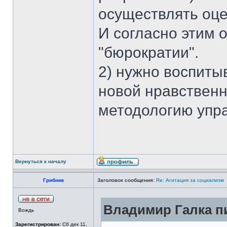
осуществлять оце
И согласно этим 
"бюрократии".
2) нужно воспиты
новой нравственн
методологию упр
Вернуться к началу
Грибник
Заголовок сообщения:
Re: Агитация за социализм
Владимир Галка пи
Вождь
Зарегистрирован:
Сб дек 11,