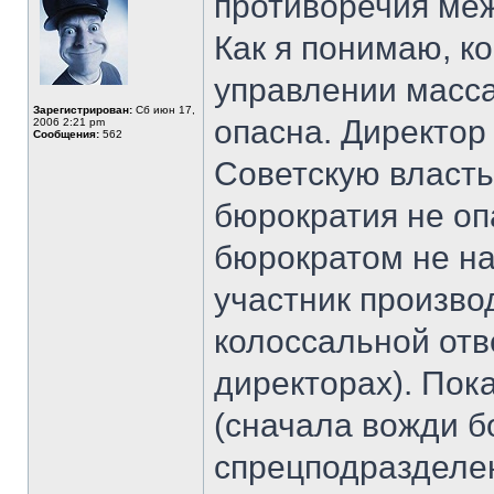
противоречия меж
Как я понимаю, к
управлении масс
Зарегистрирован:
Сб июн 17,
опасна. Директор
2006 2:21 pm
Сообщения:
562
Советскую власть
бюрократия не оп
бюрократом не на
участник произво
колоссальной отв
директорах). Пок
(сначала вожди б
спрецподразделен