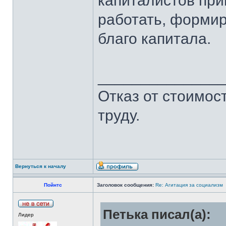
капиталистов при
работать, формир
благо капитала.
______________
Отказ от стоимост
труду.
Вернуться к началу
Пойнтс
Заголовок сообщения:
Re: Агитация за социализм
Петька писал(а):
Лидер