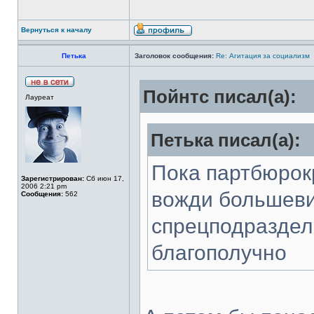
Вернуться к началу
Петька
Заголовок сообщения:
Re: Агитация за социализм
Пойнтс писал(а):
Лауреат
Петька писал(а):
Пока партбюрок
Зарегистрирован:
Сб июн 17,
2006 2:21 pm
вожди большеви
Сообщения:
562
спрецподраздел
благополучно