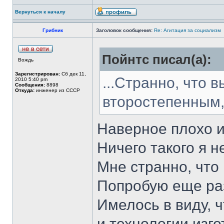
Вернуться к началу
Грибник
Заголовок сообщения:
Re: Агитация за социализм
Пойнтс писал(а):
Вождь
Зарегистрирован:
Сб дек 11,
...Странно, что 
2010 5:40 pm
Сообщения:
8898
Откуда:
инженер из СССР
второстепенным, 
Наверное плохо 
Ничего такого я н
Мне странно, что
Попробую еще ра
Имелось в виду, 
и технологии изг