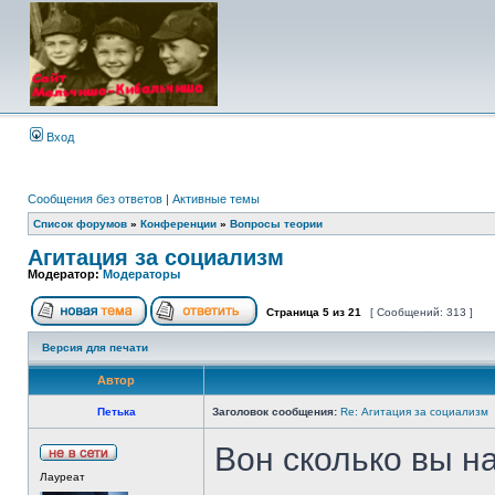
Вход
Сообщения без ответов
|
Активные темы
Список форумов
»
Конференции
»
Вопросы теории
Агитация за социализм
Модератор:
Модераторы
Страница
5
из
21
[ Сообщений: 313 ]
Версия для печати
Автор
Петька
Заголовок сообщения:
Re: Агитация за социализм
Вон сколько вы 
Лауреат