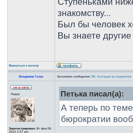
Ступеньками ниже
знакомству...
Был бы человек х
Вы знаете други
Вернуться к началу
Владимир Галка
Заголовок сообщения:
Re: Агитация за социализм
Петька писал(а):
Лидер
А теперь по теме
бюрократии воо
Зарегистрирован:
Вт фев 09,
2010 2:57 am