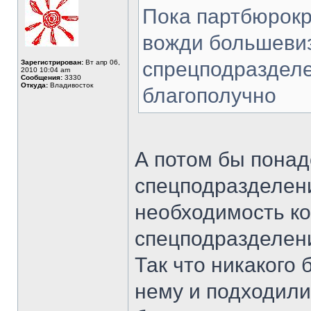
Пока партбюрокр
вожди большевиз
спрецподразделе
Зарегистрирован:
Вт апр 06,
2010 10:04 am
Сообщения:
3330
Откуда:
Владивосток
благополучно
А потом бы понад
спецподразделен
необходимость ко
спецподразделен
Так что никакого 
нему и подходили