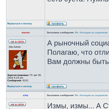
Вернуться к началу
maxon
Заголовок сообщения:
Re: Агитация за социализм
А рыночный соци
Site Admin
Полагаю, что отл
Вам должны быть 
Зарегистрирован:
Пт авг 06,
2004 6:24 pm
Сообщения:
9101
Вернуться к началу
srha
Заголовок сообщения:
Re: Агитация за социализм
Измы, измы... А 