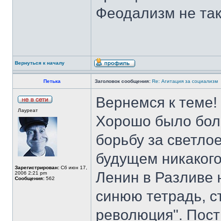
Феодализм не так 
Вернуться к началу
Петька
Заголовок сообщения:
Re: Агитация за социализм
Вернемся к теме!
Лауреат
Хорошо было бол
борьбу за светло
будущем никакого
Зарегистрирован:
Сб июн 17,
Ленин в Разливе 
2006 2:21 pm
Сообщения:
562
синюю тетрадь, с
революция". Пост