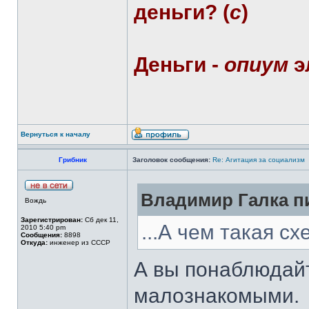
деньги? (
с
)
Деньги -
опиум
э
Вернуться к началу
Грибник
Заголовок сообщения:
Re: Агитация за социализм
Владимир Галка пи
Вождь
Зарегистрирован:
Сб дек 11,
...А чем такая с
2010 5:40 pm
Сообщения:
8898
Откуда:
инженер из СССР
А вы понаблюдайт
малознакомыми.